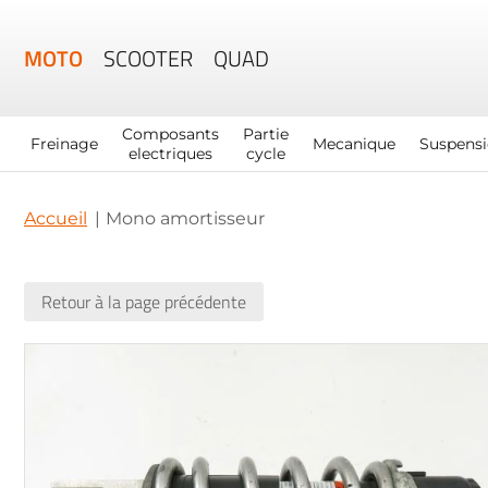
MOTO
SCOOTER
QUAD
Composants
Partie
Freinage
Mecanique
Suspens
electriques
cycle
Accueil
Mono amortisseur
Retour à la page précédente
Skip
to
the
end
of
the
images