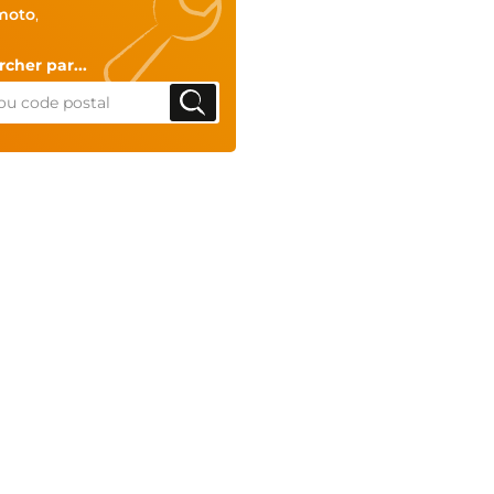
moto
,
cher par...