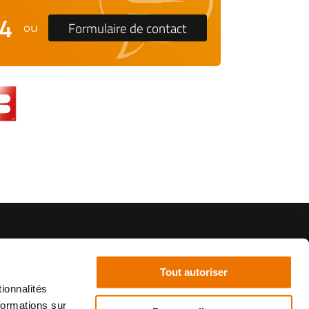
24
Formulaire de contact
ou
Tout autoriser
ionnalités
formations sur
©2021 - SurplusMotos - Réalisation : datasolution.fr