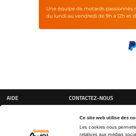
Une équipe de motards passionnés r
du lundi au vendredi de 9h à 12h et d
AIDE
CONTACTEZ-NOUS
Espace pro
Par e-mail :
Cliquez ici
05 63 42 
Mon compte
Par téléphone :
Ce site web utilise des co
Qui sommes nous
(coût d'un appel local)
Les cookies nous permetten
C.G.V
relatives aux médias socia