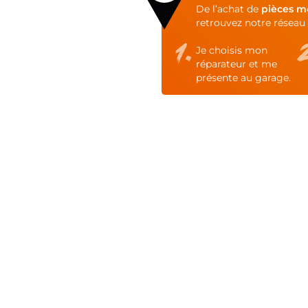
of
De l’achat de
pièces m
the
retrouvez notre réseau 
images
gallery
Je choisis mon
réparateur et me
présente au garage.