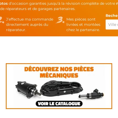
otos
d’occasion garanties jusqu'à la révision complète de votre
de réparateurs et de garages partenaires.
Recher
J’effectue ma commande
Mes pièces sont
directement auprès du
livrées et montées
réparateur.
chez le partenaire.