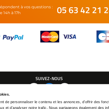
05 63 42 21 
épondent à vos questions :
e 14h à 17h
SUIVEZ-NOUS
21 24
okies.
t de personnaliser le contenu et les annonces, d'offrir des fonct
ux et d'analyser notre trafic. Nous partageons également des in