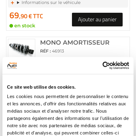
Informations sur le véhicule
69
,90 € TTC
Ajouter au panier
en stock
MONO AMORTISSEUR
RÉF :
46913
KAWASAKI Z 650 650
+ de photos
2021 - 2023
Informations sur le véhicule
Ce site web utilise des cookies.
74
,90 € TTC
Les cookies nous permettent de personnaliser le contenu
Ajouter au panier
et les annonces, d'offrir des fonctionnalités relatives aux
en stock
médias sociaux et d'analyser notre trafic. Nous
partageons également des informations sur l'utilisation de
MONO AMORTISSEUR
notre site avec nos partenaires de médias sociaux, de
RÉF :
51809
publicité et d'analyse, qui peuvent combiner celles-ci