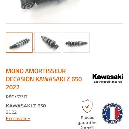
Skip
to
the
MONO AMORTISSEUR
beginning
OCCASION KAWASAKI Z 650
of
2022
the
images
gallery
RÉF :
37317
KAWASAKI
Z 650
2022
Pièces
En savoir +
garanties
(1)
2 ans