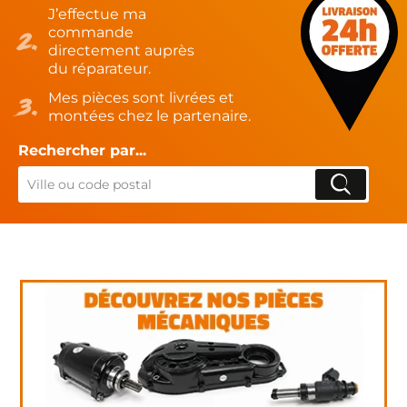
J’effectue ma
commande
directement auprès
du réparateur.
Mes pièces sont livrées et
montées chez le partenaire.
Rechercher par...