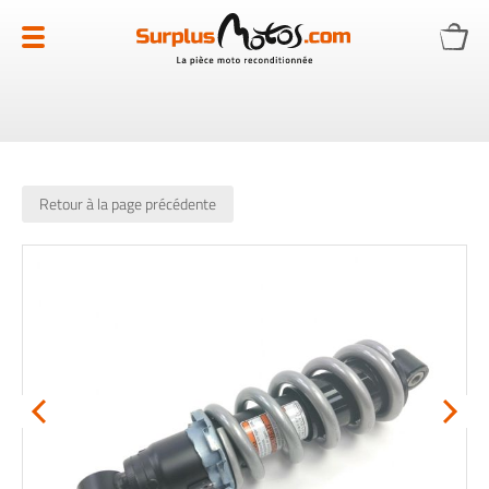
Allez
au
contenu
Retour à la page précédente
Skip
to
the
end
of
the
images
gallery