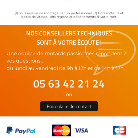
(1) Sous réserve de montage par un professionnel. (2) Hors moteurs et
boîtes de vitesse. Hors régions et départements d’Outre-mer.
NOS CONSEILLERS TECHNIQUES
SONT À VOTRE ÉCOUTE !
Une équipe de motards passionnés répondent à
vos questions :
du lundi au vendredi de 9h à 12h et de 14h à 17h
05 63 42 21 24
ou
Formulaire de contact