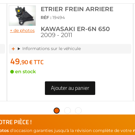
ETRIER FREIN ARRIERE
RÉF :
19494
KAWASAKI ER-6N 650
+ de photos
2009 - 2011
Informations sur le véhicule
49
,90 € TTC
en stock
Ajouter au panier
TRE PIÈCE !
otos
d’occasion garanties jusqu'à la révision complète de votre