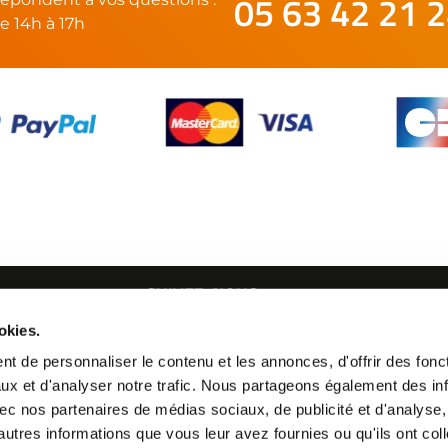
05 63 42 21 
e 14h à 17h
SUIVEZ-NOUS
okies.
21 24
t de personnaliser le contenu et les annonces, d'offrir des fonct
ux et d'analyser notre trafic. Nous partageons également des in
 avec nos partenaires de médias sociaux, de publicité et d'analyse
autres informations que vous leur avez fournies ou qu'ils ont col