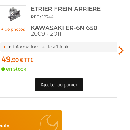
ETRIER FREIN ARRIERE
RÉF :
18744
KAWASAKI ER-6N 650
+ de photos
+ d
2009 - 2011
Informations sur le véhicule
49
4
,90 € TTC
en stock
Ajouter au panier
moto
,