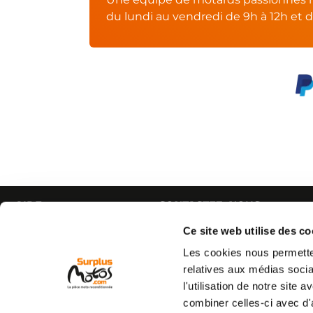
du lundi au vendredi de 9h à 12h et d
AIDE
CONTACTEZ-NOUS
Espace pro
Par e-mail :
Cliquez ici
Ce site web utilise des co
05 63 42 
Mon compte
Par téléphone :
Les cookies nous permetten
Qui sommes nous
(coût d'un appel local)
relatives aux médias socia
C.G.V
l'utilisation de notre site
Mentions légales
combiner celles-ci avec d'
Vie privée