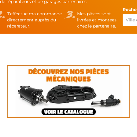
de réparateurs et de garages partenaires.
Recher
J’effectue ma commande
Mes pièces sont
directement auprès du
livrées et montées
réparateur.
chez le partenaire.