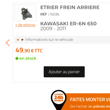
of
the
ETRIER FREIN ARRIERE
images
RÉF :
15036
gallery
KAWASAKI ER-6N 650
+ de photos
2009 - 2011
Informations sur le véhicule
49
,90 € TTC
en stock
Ajouter au panier
FAITES MONTER VO
De l’achat de
pièces m