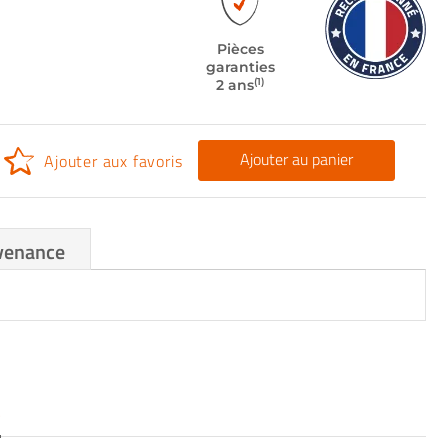
Pièces
garanties
(1)
2 ans
Ajouter au panier
Ajouter aux favoris
venance
S