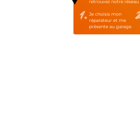
retrouvez notre réseau 
Je choisis mon
réparateur et me
présente au garage.