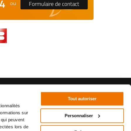
24
Formulaire de contact
ou
Tout autoriser
ionnalités
formations sur
Personnaliser
, qui peuvent
©2021 - SurplusMotos - Réalisation : datasolution.fr
lectées lors de