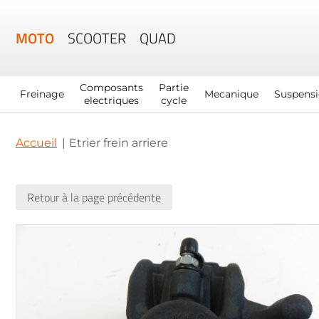
MOTO
SCOOTER
QUAD
Composants
Partie
Freinage
Mecanique
Suspens
electriques
cycle
Accueil
Etrier frein arriere
Retour à la page précédente
Skip
to
the
end
of
the
images