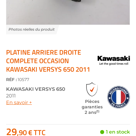
Skip
to
the
PLATINE ARRIERE DROITE
beginning
COMPLETE OCCASION
of
KAWASAKI VERSYS 650 2011
the
images
gallery
RÉF :
10577
KAWASAKI
VERSYS 650
2011
Pièces
En savoir +
garanties
(1)
2 ans
29
,90 € TTC
1 en stock