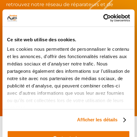
retrouvez notre réseau de réparateurs et de
garages partenaires.
Je choisis mon réparateur et me
présente au garage.
Ce site web utilise des cookies.
J’effectue ma
Les cookies nous permettent de personnaliser le contenu
commande
et les annonces, d'offrir des fonctionnalités relatives aux
directement auprès
médias sociaux et d'analyser notre trafic. Nous
du réparateur.
partageons également des informations sur l'utilisation de
Mes pièces sont livrées et
notre site avec nos partenaires de médias sociaux, de
montées chez le partenaire.
publicité et d'analyse, qui peuvent combiner celles-ci
Rechercher par...
avec d'autres informations que vous leur avez fournies
ou qu'ils ont collectées lors de votre utilisation de leurs
services.
Afficher les détails