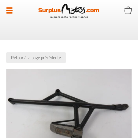
Allez
au
contenu
Retour à la page précédente
Skip
to
the
end
of
the
images
gallery