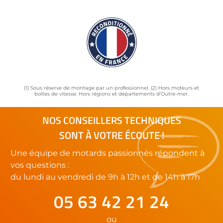
(1) Sous réserve de montage par un professionnel. (2) Hors moteurs et
boîtes de vitesse. Hors régions et départements d’Outre-mer.
NOS CONSEILLERS TECHNIQUES
SONT À VOTRE ÉCOUTE !
Une équipe de motards passionnés répondent à
vos questions :
du lundi au vendredi de 9h à 12h et de 14h à 17h
05 63 42 21 24
ou