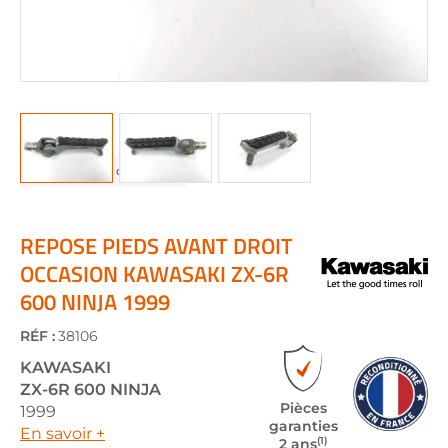
Skip
to
the
REPOSE PIEDS AVANT DROIT
beginning
OCCASION KAWASAKI ZX-6R
of
600 NINJA 1999
the
images
gallery
RÉF :
38106
KAWASAKI
ZX-6R 600 NINJA
Pièces
1999
garanties
En savoir +
(1)
2 ans