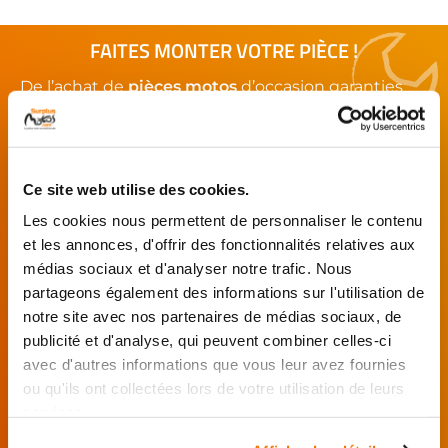
FAITES MONTER VOTRE PIÈCE !
De l’achat de
pièces motos
d’occasion garanties
jusqu'à la révision complète de votre
moto
,
retrouvez notre réseau de réparateurs et de
garages partenaires.
Ce site web utilise des cookies.
Je choisis mon réparateur et me
Les cookies nous permettent de personnaliser le contenu
présente au garage.
et les annonces, d'offrir des fonctionnalités relatives aux
médias sociaux et d'analyser notre trafic. Nous
J’effectue ma
commande
partageons également des informations sur l'utilisation de
directement auprès
notre site avec nos partenaires de médias sociaux, de
du réparateur.
publicité et d'analyse, qui peuvent combiner celles-ci
Mes pièces sont livrées et
avec d'autres informations que vous leur avez fournies
montées chez le partenaire.
ou qu'ils ont collectées lors de votre utilisation de leurs
services.
Rechercher par...