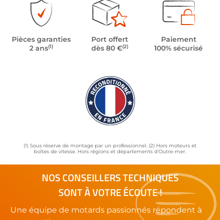
Pièces garanties
Port offert
Paiement
(1)
(2)
2 ans
dès 80 €
100% sécurisé
(1) Sous réserve de montage par un professionnel. (2) Hors moteurs et
boîtes de vitesse. Hors régions et départements d’Outre-mer.
NOS CONSEILLERS TECHNIQUES
SONT À VOTRE ÉCOUTE !
Une équipe de motards passionnés répondent à