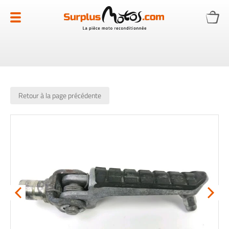
Allez
au
contenu
Retour à la page précédente
Skip
to
the
end
of
the
images
gallery