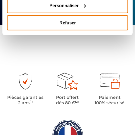
Personnaliser
Expertise
Réactivité
Livraison 24h
technique
Offerte
Refuser
Pièces garanties
Port offert
Paiement
(1)
(2)
2 ans
dès 80 €
100% sécurisé