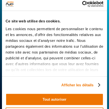
CONNECTEZ-VOUS AVEC VOTRE
RÉPARATEUR FAVORI
Ce site web utilise des cookies.
Avec Surplus Motos, bénéficiez de l’expertise
Les cookies nous permettent de personnaliser le contenu
technique de notre réseau de Réparateurs-
et les annonces, d'offrir des fonctionnalités relatives aux
Distributeurs. De l’achat de
pièces scooters
médias sociaux et d'analyser notre trafic. Nous
d’occasion garanties à la révision complète de
partageons également des informations sur l'utilisation de
votre 2 roues, trouvez le garage le plus proche de
notre site avec nos partenaires de médias sociaux, de
chez vous.
publicité et d'analyse, qui peuvent combiner celles-ci
avec d'autres informations que vous leur avez fournies
Rechercher par...
ou qu'ils ont collectées lors de votre utilisation de leurs
services.
Afficher les détails
Tout autoriser