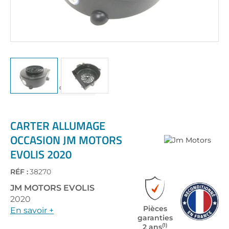
Skip
to
the
CARTER ALLUMAGE
beginning
OCCASION JM MOTORS
of
EVOLIS 2020
the
images
gallery
RÉF :
38270
JM MOTORS
EVOLIS
2020
Pièces
En savoir +
garanties
(1)
2 ans