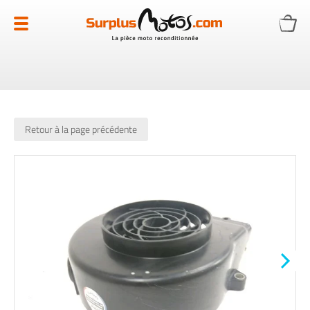
Allez
au
contenu
Retour à la page précédente
Skip
to
the
end
of
the
images
gallery