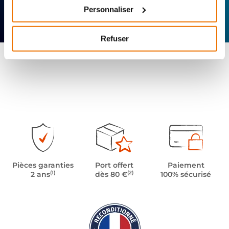
Personnaliser
Expertise
Réactivité
Livraison 24h
technique
Offerte
Refuser
Pièces garanties
Port offert
Paiement
(1)
(2)
2 ans
dès 80 €
100% sécurisé