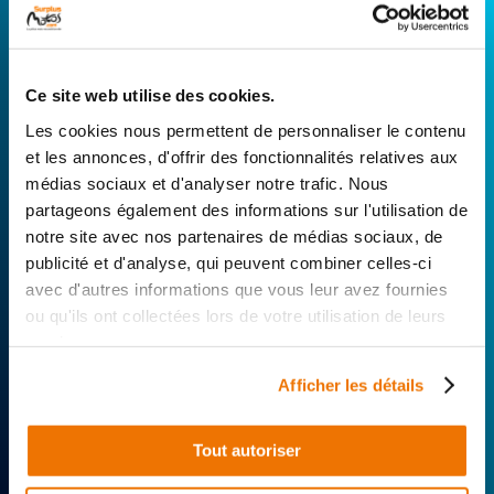
CONNECTEZ-VOUS AVEC VOTRE
RÉPARATEUR FAVORI
Ce site web utilise des cookies.
Avec Surplus Motos, bénéficiez de l’expertise
Les cookies nous permettent de personnaliser le contenu
technique de notre réseau de Réparateurs-
et les annonces, d'offrir des fonctionnalités relatives aux
Distributeurs. De l’achat de
pièces scooters
médias sociaux et d'analyser notre trafic. Nous
d’occasion garanties à la révision complète de
partageons également des informations sur l'utilisation de
votre 2 roues, trouvez le garage le plus proche de
notre site avec nos partenaires de médias sociaux, de
chez vous.
publicité et d'analyse, qui peuvent combiner celles-ci
avec d'autres informations que vous leur avez fournies
Rechercher par...
ou qu'ils ont collectées lors de votre utilisation de leurs
services.
Afficher les détails
Tout autoriser