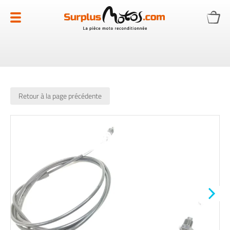
Allez
au
contenu
Retour à la page précédente
Skip
to
the
end
of
the
images
gallery