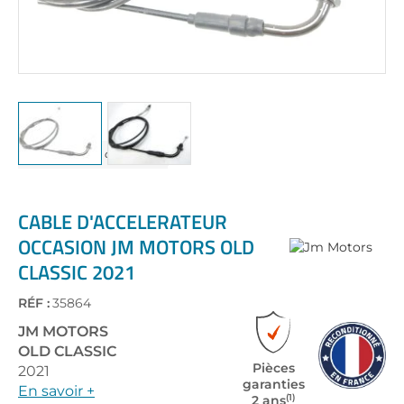
Skip
to
the
CABLE D'ACCELERATEUR
beginning
OCCASION JM MOTORS OLD
of
CLASSIC 2021
the
images
gallery
RÉF :
35864
JM MOTORS
OLD CLASSIC
Pièces
2021
garanties
En savoir +
(1)
2 ans