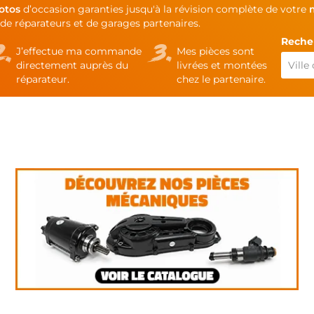
otos
d’occasion garanties jusqu'à la révision complète de votre
de réparateurs et de garages partenaires.
Recher
J’effectue ma commande
Mes pièces sont
directement auprès du
livrées et montées
réparateur.
chez le partenaire.