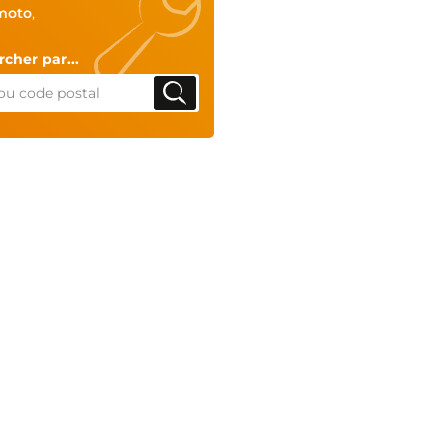
moto
,
cher par...