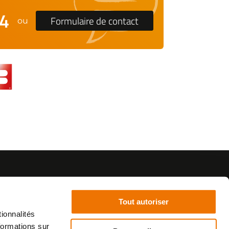
24
Formulaire de contact
ou
Tout autoriser
ionnalités
formations sur
©2021 - SurplusMotos - Réalisation : datasolution.fr