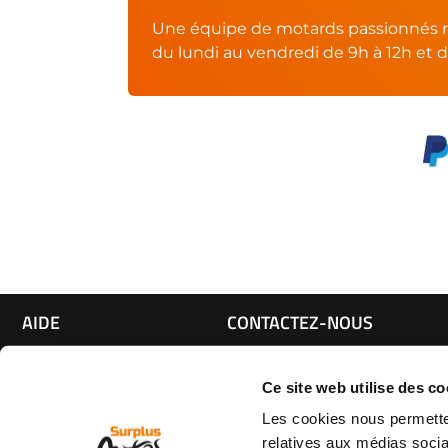
Une équipe de motards passionnés r
du lundi au vendredi de 9h à 12h et d
AIDE
CONTACTEZ-NOUS
Espace pro
Par e-mail :
Cliquez ici
05 63 42 
Mon compte
Par téléphone :
Ce site web utilise des co
Qui sommes nous
(coût d'un appel local)
Les cookies nous permetten
C.G.V
relatives aux médias socia