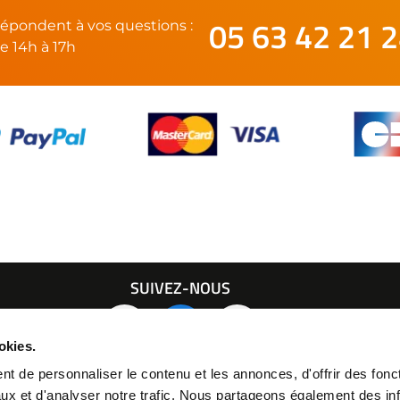
05 63 42 21 
épondent à vos questions :
e 14h à 17h
SUIVEZ-NOUS
21 24
okies.
t de personnaliser le contenu et les annonces, d'offrir des fonct
ux et d'analyser notre trafic. Nous partageons également des in