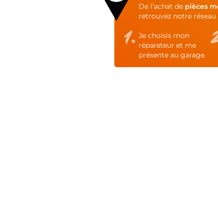
of
De l’achat de
pièces m
the
retrouvez notre réseau 
images
gallery
Je choisis mon
réparateur et me
présente au garage.