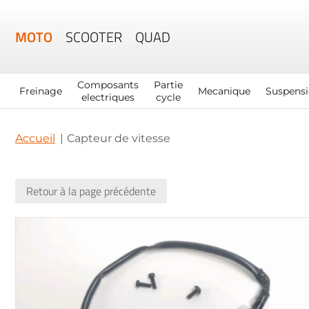
MOTO
SCOOTER
QUAD
Composants
Partie
Freinage
Mecanique
Suspens
electriques
cycle
Accueil
Capteur de vitesse
Retour à la page précédente
Skip
to
the
end
of
the
images