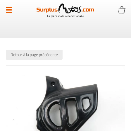
Allez
au
contenu
Retour à la page précédente
Skip
to
the
end
of
the
images
gallery