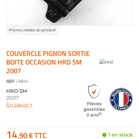
Skip
to
the
COUVERCLE PIGNON SORTIE
beginning
BOITE OCCASION HRD SM
of
2007
the
images
gallery
RÉF :
9814
HRD
SM
2007
Pièces
En savoir +
garanties
(1)
2 ans
14
,90 € TTC
1 en stock