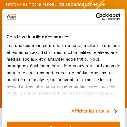
retrouvez notre réseau de réparateurs et de
garages partenaires.
Je choisis mon réparateur et me
présente au garage.
Ce site web utilise des cookies.
J’effectue ma
Les cookies nous permettent de personnaliser le contenu
commande
et les annonces, d'offrir des fonctionnalités relatives aux
directement auprès
médias sociaux et d'analyser notre trafic. Nous
du réparateur.
partageons également des informations sur l'utilisation de
Mes pièces sont livrées et
notre site avec nos partenaires de médias sociaux, de
montées chez le partenaire.
publicité et d'analyse, qui peuvent combiner celles-ci
Rechercher par...
avec d'autres informations que vous leur avez fournies
ou qu'ils ont collectées lors de votre utilisation de leurs
services.
Afficher les détails