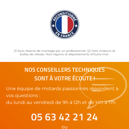
(1) Sous réserve de montage par un professionnel. (2) Hors moteurs et
boîtes de vitesse. Hors régions et départements d’Outre-mer.
NOS CONSEILLERS TECHNIQUES
SONT À VOTRE ÉCOUTE !
Une équipe de motards passionnés répondent à
vos questions :
du lundi au vendredi de 9h à 12h et de 14h à 17h
05 63 42 21 24
ou