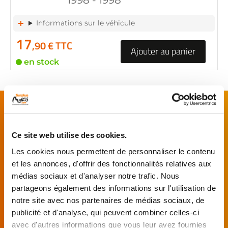
1998 - 1998
Informations sur le véhicule
17
,90 € TTC
Ajouter au panier
en stock
FAITES MONTER VOTRE PIÈCE !
De l’achat de
pièces motos
d’occasion garanties
jusqu'à la révision complète de votre
moto
,
Ce site web utilise des cookies.
retrouvez notre réseau de réparateurs et de
Les cookies nous permettent de personnaliser le contenu
garages partenaires.
et les annonces, d'offrir des fonctionnalités relatives aux
médias sociaux et d'analyser notre trafic. Nous
partageons également des informations sur l'utilisation de
Je choisis mon réparateur et me
présente au garage.
notre site avec nos partenaires de médias sociaux, de
publicité et d'analyse, qui peuvent combiner celles-ci
J’effectue ma
avec d'autres informations que vous leur avez fournies
commande