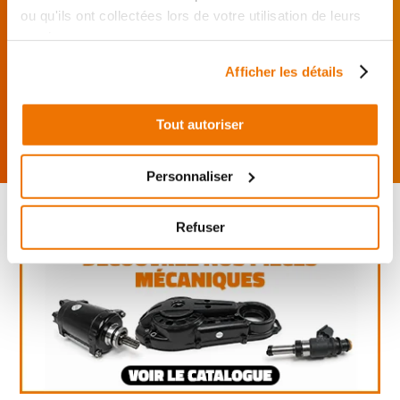
directement auprès
ou qu'ils ont collectées lors de votre utilisation de leurs
du réparateur.
services.
Mes pièces sont livrées et
Afficher les détails
montées chez le partenaire.
Rechercher par...
Tout autoriser
Personnaliser
Refuser