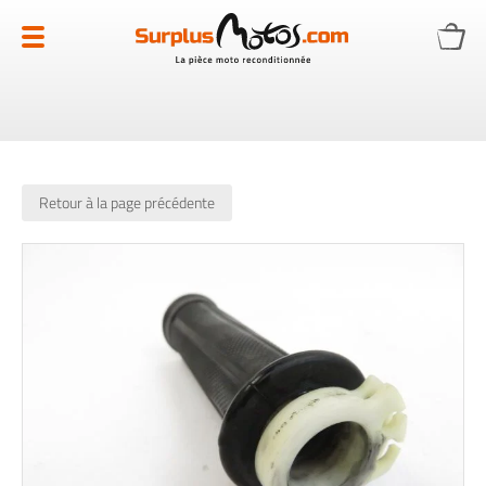
Allez
au
contenu
Retour à la page précédente
Skip
to
the
end
of
the
images
gallery