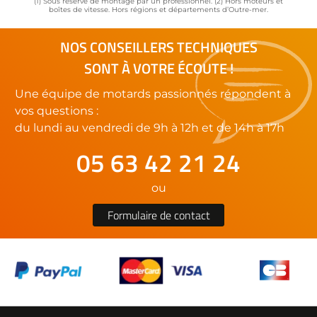
(1) Sous réserve de montage par un professionnel. (2) Hors moteurs et
boîtes de vitesse. Hors régions et départements d’Outre-mer.
NOS CONSEILLERS TECHNIQUES
SONT À VOTRE ÉCOUTE !
Une équipe de motards passionnés répondent à
vos questions :
du lundi au vendredi de 9h à 12h et de 14h à 17h
05 63 42 21 24
ou
Formulaire de contact