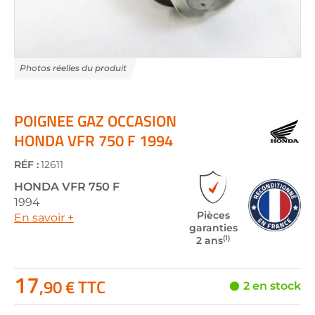
Skip
to
the
POIGNEE GAZ OCCASION
beginning
HONDA VFR 750 F 1994
of
the
RÉF :
12611
images
gallery
HONDA
VFR 750 F
1994
Pièces
En savoir +
garanties
(1)
2 ans
17
,90 € TTC
2 en stock