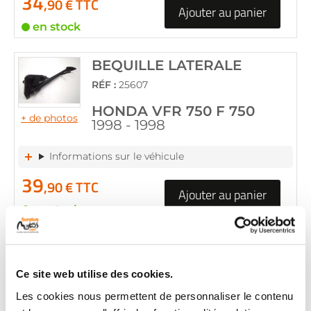
34
,90 € TTC
Ajouter au panier
en stock
BEQUILLE LATERALE
RÉF :
25607
HONDA VFR 750 F 750
+ de photos
1998 - 1998
Informations sur le véhicule
39
,90 € TTC
Ajouter au panier
en stock
BEQUILLE LATERALE
RÉF :
28366
Ce site web utilise des cookies.
HONDA VFR 750 F 750
Les cookies nous permettent de personnaliser le contenu
+ de photos
1998 - 1998