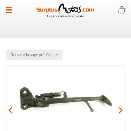
Allez
au
contenu
Retour à la page précédente
Skip
to
the
end
of
the
images
gallery