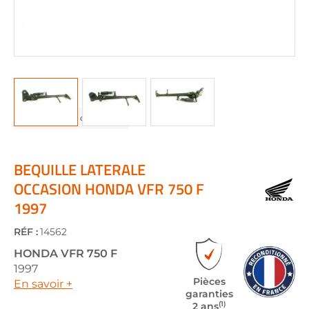
Skip
to
the
BEQUILLE LATERALE
beginning
OCCASION HONDA VFR 750 F
of
1997
the
images
gallery
RÉF :
14562
HONDA
VFR 750 F
1997
Pièces
En savoir +
garanties
(1)
2 ans