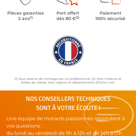
Pièces garanties
Port offert
Paiement
(1)
(2)
2 ans
dès 80 €
100% sécurisé
(1) Sous réserve de montage par un professionnel. (2) Hors moteurs et
boîtes de vitesse. Hors régions et départements d’Outre-mer.
NOS CONSEILLERS TECHNIQUES
SONT À VOTRE ÉCOUTE !
Une équipe de motards passionnés répondent à
vos questions :
du lundi au vendredi de 9h à 12h et de 14h à 17h