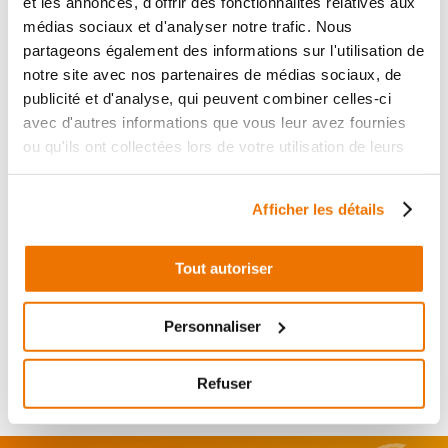
et les annonces, d'offrir des fonctionnalités relatives aux
médias sociaux et d'analyser notre trafic. Nous
Informations sur le véhicule
partageons également des informations sur l'utilisation de
39
notre site avec nos partenaires de médias sociaux, de
,90 € TTC
Ajouter au panier
publicité et d'analyse, qui peuvent combiner celles-ci
en stock
avec d'autres informations que vous leur avez fournies
ou qu'ils ont collectées lors de votre utilisation de leurs
BEQUILLE LATERALE
services.
RÉF :
30075
Afficher les détails
HONDA VFR 750 F 750
+ de photos
1998 - 1998
Tout autoriser
Informations sur le véhicule
Personnaliser
39
,90 € TTC
Ajouter au panier
en stock
Refuser