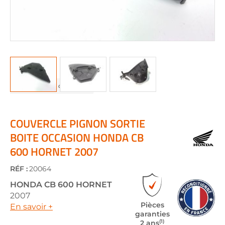
Skip
to
the
COUVERCLE PIGNON SORTIE
beginning
BOITE OCCASION HONDA CB
of
600 HORNET 2007
the
images
gallery
RÉF :
20064
HONDA
CB 600 HORNET
2007
Pièces
En savoir +
garanties
(1)
2 ans