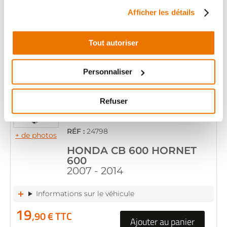
600
Afficher les détails
2007 - 2014
Informations sur le véhicule
Tout autoriser
19
,90 € TTC
Ajouter au panier
Personnaliser
en stock
Refuser
COUVERCLE PIGNON
SORTIE BOITE
RÉF :
24798
+ de photos
HONDA CB 600 HORNET
600
2007 - 2014
Informations sur le véhicule
19
,90 € TTC
Ajouter au panier