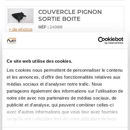
COUVERCLE PIGNON
SORTIE BOITE
RÉF :
24988
+ de photos
HONDA CB 600 HORNET
600
2007 - 2014
Ce site web utilise des cookies.
Informations sur le véhicule
Les cookies nous permettent de personnaliser le contenu
24
,90 € TTC
et les annonces, d'offrir des fonctionnalités relatives aux
Ajouter au panier
médias sociaux et d'analyser notre trafic. Nous
en stock
partageons également des informations sur l'utilisation de
notre site avec nos partenaires de médias sociaux, de
COUVERCLE PIGNON
publicité et d'analyse, qui peuvent combiner celles-ci
SORTIE BOITE
avec d'autres informations que vous leur avez fournies
RÉF :
33266
ou qu'ils ont collectées lors de votre utilisation de leurs
+ de photos
services.
HONDA CB 600 HORNET