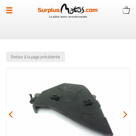
Allez
au
contenu
Retour à la page précédente
Skip
to
the
end
of
the
images
gallery