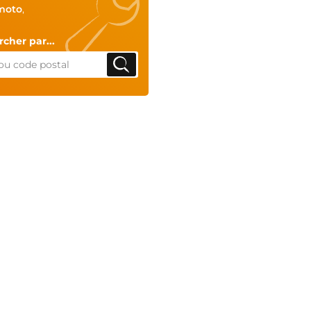
moto
,
cher par...