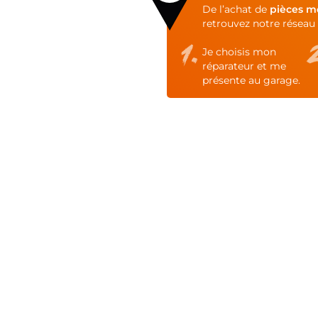
of
De l’achat de
pièces m
the
retrouvez notre réseau 
images
gallery
Je choisis mon
réparateur et me
présente au garage.