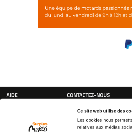
Une équipe de motards passionnés r
du lundi au vendredi de 9h à 12h et d
AIDE
CONTACTEZ-NOUS
Espace pro
Par e-mail :
Cliquez ici
05 63 42 
Mon compte
Par téléphone :
Ce site web utilise des co
Qui sommes nous
(coût d'un appel local)
Les cookies nous permetten
C.G.V
relatives aux médias socia