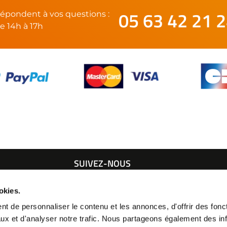
05 63 42 21 
épondent à vos questions :
e 14h à 17h
SUIVEZ-NOUS
21 24
okies.
t de personnaliser le contenu et les annonces, d'offrir des fonct
ux et d'analyser notre trafic. Nous partageons également des in