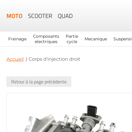
MOTO
SCOOTER
QUAD
Composants
Partie
Freinage
Mecanique
Suspens
electriques
cycle
Accueil
Corps d'injection droit
Retour à la page précédente
Skip
to
the
end
of
the
images