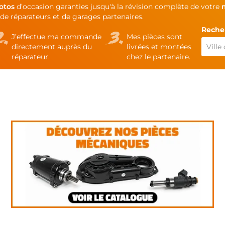
otos
d’occasion garanties jusqu'à la révision complète de votre
de réparateurs et de garages partenaires.
Recher
J’effectue ma commande
Mes pièces sont
directement auprès du
livrées et montées
réparateur.
chez le partenaire.