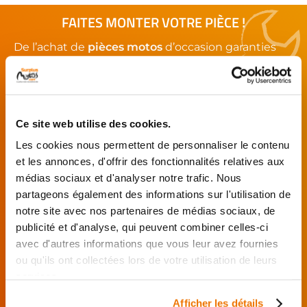
FAITES MONTER VOTRE PIÈCE !
De l’achat de
pièces motos
d’occasion garanties
jusqu'à la révision complète de votre
moto
,
retrouvez notre réseau de réparateurs et de
garages partenaires.
Ce site web utilise des cookies.
Je choisis mon réparateur et me
Les cookies nous permettent de personnaliser le contenu
présente au garage.
et les annonces, d'offrir des fonctionnalités relatives aux
J’effectue ma
médias sociaux et d'analyser notre trafic. Nous
commande
partageons également des informations sur l'utilisation de
directement auprès
notre site avec nos partenaires de médias sociaux, de
du réparateur.
publicité et d'analyse, qui peuvent combiner celles-ci
Mes pièces sont livrées et
avec d'autres informations que vous leur avez fournies
montées chez le partenaire.
ou qu'ils ont collectées lors de votre utilisation de leurs
Rechercher par...
services.
Afficher les détails