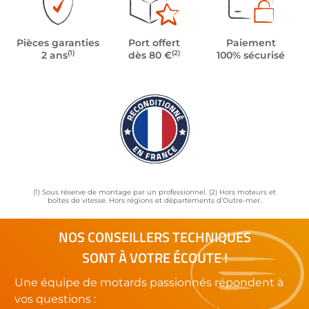
Pièces garanties
Port offert
Paiement
(1)
(2)
2 ans
dès 80 €
100% sécurisé
(1) Sous réserve de montage par un professionnel. (2) Hors moteurs et
boîtes de vitesse. Hors régions et départements d’Outre-mer.
NOS CONSEILLERS TECHNIQUES
SONT À VOTRE ÉCOUTE !
Une équipe de motards passionnés répondent à
vos questions :