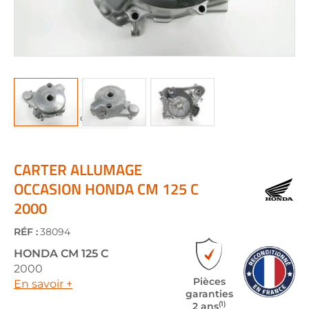
Skip
to
the
CARTER ALLUMAGE
beginning
OCCASION HONDA CM 125 C
of
2000
the
images
gallery
RÉF :
38094
HONDA
CM 125 C
2000
Pièces
En savoir +
garanties
(1)
2 ans