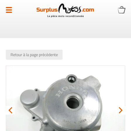
Allez
au
contenu
Retour à la page précédente
Skip
to
the
end
of
the
images
gallery