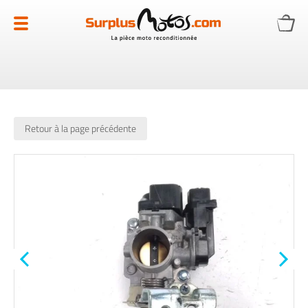
Allez
au
contenu
Retour à la page précédente
Skip
to
the
end
of
the
images
gallery