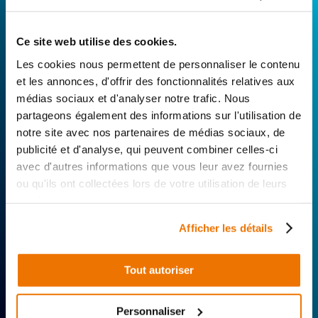
Avec Surplus Motos, bénéficiez de l’expertise
Ce site web utilise des cookies.
technique de notre réseau de Réparateurs-
Les cookies nous permettent de personnaliser le contenu
Distributeurs. De l’achat de
pièces scooters
et les annonces, d'offrir des fonctionnalités relatives aux
d’occasion garanties à la révision complète de
médias sociaux et d'analyser notre trafic. Nous
votre 2 roues, trouvez le garage le plus proche de
partageons également des informations sur l'utilisation de
chez vous.
notre site avec nos partenaires de médias sociaux, de
publicité et d'analyse, qui peuvent combiner celles-ci
Rechercher par...
avec d'autres informations que vous leur avez fournies
ou qu'ils ont collectées lors de votre utilisation de leurs
services.
Afficher les détails
Tout autoriser
Expertise
Réactivité
Livraison 24h
technique
Offerte
Personnaliser