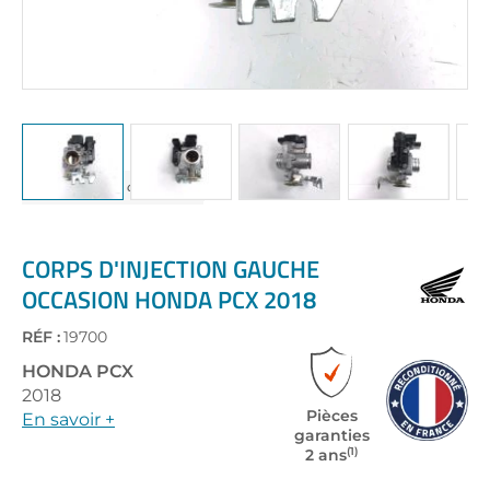
Skip
to
the
CORPS D'INJECTION GAUCHE
beginning
OCCASION HONDA PCX 2018
of
the
RÉF :
19700
images
gallery
HONDA
PCX
2018
Pièces
En savoir +
garanties
(1)
2 ans