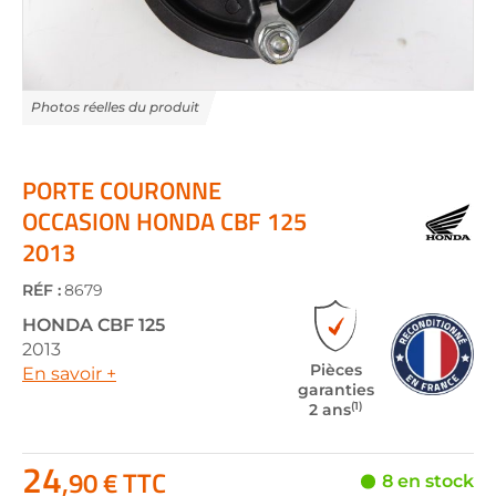
Skip
to
the
PORTE COURONNE
beginning
OCCASION HONDA CBF 125
of
2013
the
images
gallery
RÉF :
8679
HONDA
CBF 125
2013
Pièces
En savoir +
garanties
(1)
2 ans
24
,90 € TTC
8 en stock