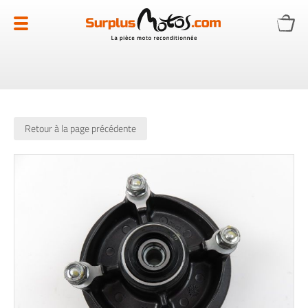
Allez
au
contenu
Retour à la page précédente
Skip
to
the
end
of
the
images
gallery