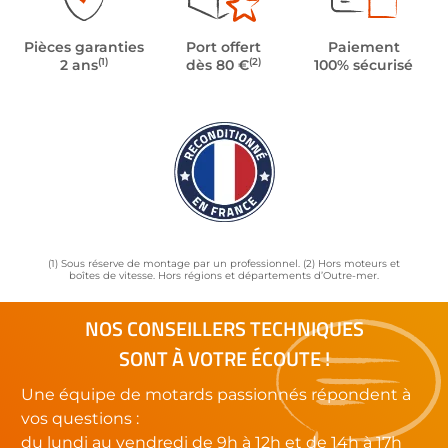
Pièces garanties
Port offert
Paiement
(1)
(2)
2 ans
dès 80 €
100% sécurisé
(1) Sous réserve de montage par un professionnel. (2) Hors moteurs et
boîtes de vitesse. Hors régions et départements d’Outre-mer.
NOS CONSEILLERS TECHNIQUES
SONT À VOTRE ÉCOUTE !
Une équipe de motards passionnés répondent à
vos questions :
du lundi au vendredi de 9h à 12h et de 14h à 17h