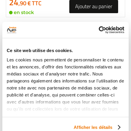
24
,90 € TTC
Ajouter au panier
en stock
PORTE COURONNE
RÉF :
25293
+ de photos
HONDA CBF 125 125
Ce site web utilise des cookies.
2009 - 2014
Les cookies nous permettent de personnaliser le contenu
et les annonces, d'offrir des fonctionnalités relatives aux
Informations sur le véhicule
médias sociaux et d'analyser notre trafic. Nous
24
,90 € TTC
partageons également des informations sur l'utilisation de
Ajouter au panier
notre site avec nos partenaires de médias sociaux, de
en stock
publicité et d'analyse, qui peuvent combiner celles-ci
avec d'autres informations que vous leur avez fournies
PORTE COURONNE
ou qu'ils ont collectées lors de votre utilisation de leurs
RÉF :
28145
services.
HONDA CBF 125 125
Afficher les détails
+ de photos
2009 - 2014