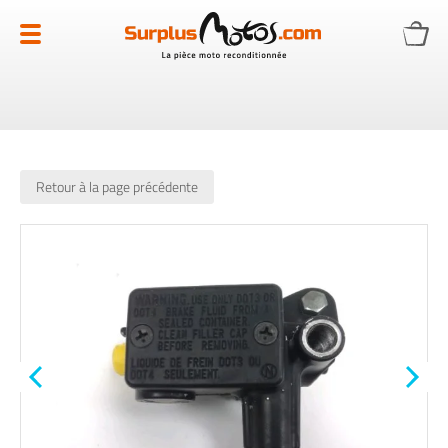
Allez
au
contenu
Retour à la page précédente
Skip
to
the
end
of
the
images
gallery