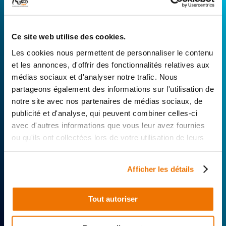
RÉPARATEUR FAVORI
Ce site web utilise des cookies.
Avec Surplus Motos, bénéficiez de l’expertise
technique de notre réseau de Réparateurs-
Les cookies nous permettent de personnaliser le contenu
Distributeurs. De l’achat de
pièces scooters
et les annonces, d'offrir des fonctionnalités relatives aux
d’occasion garanties à la révision complète de
médias sociaux et d'analyser notre trafic. Nous
votre 2 roues, trouvez le garage le plus proche de
partageons également des informations sur l'utilisation de
chez vous.
notre site avec nos partenaires de médias sociaux, de
publicité et d'analyse, qui peuvent combiner celles-ci
Rechercher par...
avec d'autres informations que vous leur avez fournies
ou qu'ils ont collectées lors de votre utilisation de leurs
services.
Afficher les détails
Tout autoriser
Expertise
Réactivité
Livraison 24h