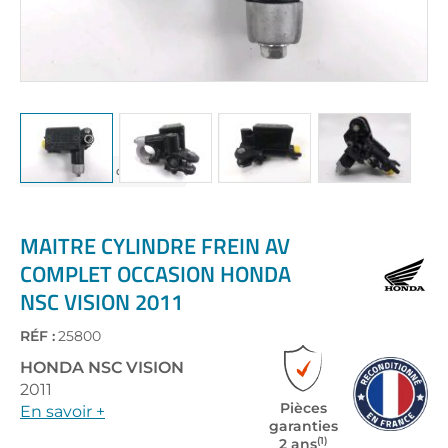
Skip
to
the
MAITRE CYLINDRE FREIN AV
beginning
COMPLET OCCASION HONDA
of
NSC VISION 2011
the
images
gallery
RÉF :
25800
HONDA
NSC VISION
2011
Pièces
En savoir +
garanties
(1)
2 ans