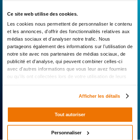
Avec Surplus Motos, bénéficiez de l’expertise
Ce site web utilise des cookies.
technique de notre réseau de Réparateurs-
Distributeurs. De l’achat de
pièces scooters
Les cookies nous permettent de personnaliser le contenu
d’occasion garanties à la révision complète de
et les annonces, d'offrir des fonctionnalités relatives aux
votre 2 roues, trouvez le garage le plus proche de
médias sociaux et d'analyser notre trafic. Nous
chez vous.
partageons également des informations sur l'utilisation de
notre site avec nos partenaires de médias sociaux, de
Rechercher par...
publicité et d'analyse, qui peuvent combiner celles-ci
avec d'autres informations que vous leur avez fournies
ou qu'ils ont collectées lors de votre utilisation de leurs
services.
Afficher les détails
Tout autoriser
Expertise
Réactivité
Livraison 24h
technique
Offerte
Personnaliser