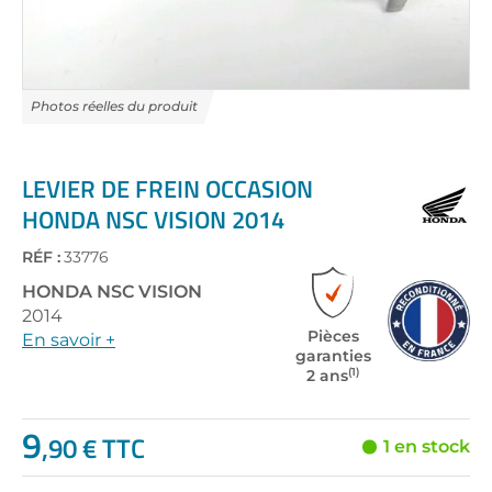
Skip
to
the
LEVIER DE FREIN OCCASION
beginning
HONDA NSC VISION 2014
of
the
RÉF :
33776
images
gallery
HONDA
NSC VISION
2014
Pièces
En savoir +
garanties
(1)
2 ans
9
,90 € TTC
1 en stock