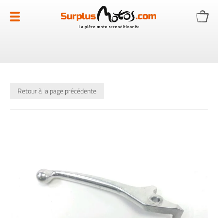
Allez
au
contenu
Retour à la page précédente
Skip
to
the
end
of
the
images
gallery