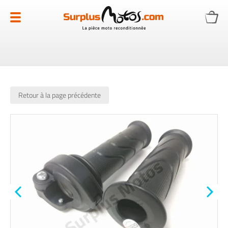
Allez
au
contenu
Retour à la page précédente
Skip
to
the
end
of
the
images
gallery