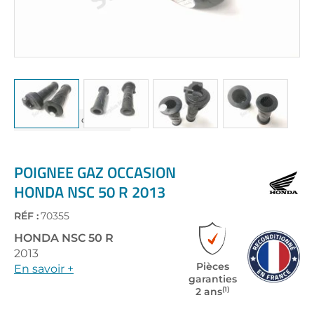
Skip
to
the
POIGNEE GAZ OCCASION
beginning
HONDA NSC 50 R 2013
of
the
RÉF :
70355
images
gallery
HONDA
NSC 50 R
2013
Pièces
En savoir +
garanties
(1)
2 ans