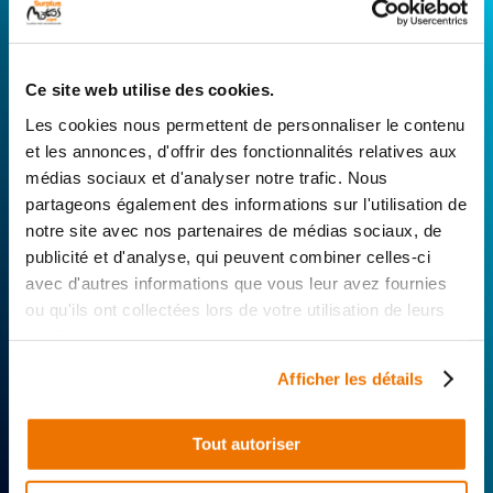
CONNECTEZ-VOUS AVEC VOTRE
RÉPARATEUR FAVORI
Ce site web utilise des cookies.
Avec Surplus Motos, bénéficiez de l’expertise
Les cookies nous permettent de personnaliser le contenu
technique de notre réseau de Réparateurs-
et les annonces, d'offrir des fonctionnalités relatives aux
Distributeurs. De l’achat de
pièces scooters
médias sociaux et d'analyser notre trafic. Nous
d’occasion garanties à la révision complète de
partageons également des informations sur l'utilisation de
votre 2 roues, trouvez le garage le plus proche de
notre site avec nos partenaires de médias sociaux, de
chez vous.
publicité et d'analyse, qui peuvent combiner celles-ci
avec d'autres informations que vous leur avez fournies
Rechercher par...
ou qu'ils ont collectées lors de votre utilisation de leurs
services.
Afficher les détails
Tout autoriser