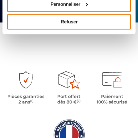
Expertise
Réactivité
Livraison 24h
Personnaliser
technique
Offerte
Refuser
Pièces garanties
Port offert
Paiement
(1)
(2)
2 ans
dès 80 €
100% sécurisé