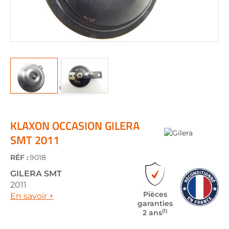
Skip
to
the
KLAXON OCCASION GILERA
beginning
SMT 2011
of
the
RÉF :
9018
images
gallery
GILERA
SMT
2011
Pièces
En savoir +
garanties
(1)
2 ans