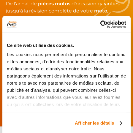
De l’achat de
pièces motos
d’occasion garanties
jusqu'à la révision complète de votre
moto
,
retrouvez notre réseau de réparateurs et de
garages partenaires.
Je choisis mon réparateur et me
Ce site web utilise des cookies.
présente au garage.
Les cookies nous permettent de personnaliser le contenu
J’effectue ma
et les annonces, d'offrir des fonctionnalités relatives aux
commande
médias sociaux et d'analyser notre trafic. Nous
directement auprès
du réparateur.
partageons également des informations sur l'utilisation de
notre site avec nos partenaires de médias sociaux, de
Mes pièces sont livrées et
publicité et d'analyse, qui peuvent combiner celles-ci
montées chez le partenaire.
avec d'autres informations que vous leur avez fournies
Rechercher par...
ou qu'ils ont collectées lors de votre utilisation de leurs
services.
Afficher les détails