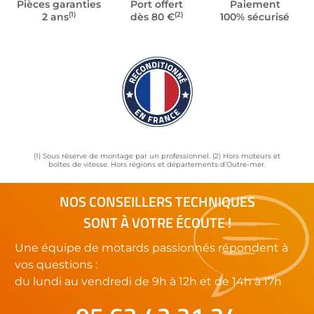
Pièces garanties
Port offert
Paiement
(1)
(2)
2 ans
dès 80 €
100% sécurisé
(1) Sous réserve de montage par un professionnel. (2) Hors moteurs et
boîtes de vitesse. Hors régions et départements d’Outre-mer.
NOS CONSEILLERS TECHNIQUES
SONT À VOTRE ÉCOUTE !
Une équipe de motards passionnés répondent à
vos questions :
du lundi au vendredi de 9h à 12h et de 14h à 17h