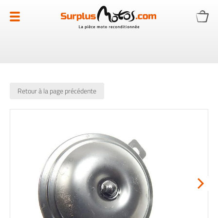
Allez
au
contenu
Retour à la page précédente
Skip
to
the
end
of
the
images
gallery