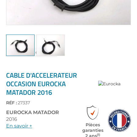
Skip
to
the
CABLE D'ACCELERATEUR
beginning
OCCASION EUROCKA
of
MATADOR 2016
the
images
gallery
RÉF :
27337
EUROCKA
MATADOR
2016
Pièces
En savoir +
garanties
(1)
2 ans