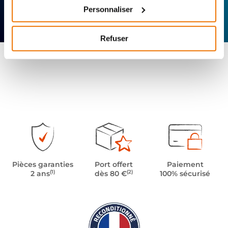
Personnaliser
Expertise
Réactivité
Livraison 24h
technique
Offerte
Refuser
Pièces garanties
Port offert
Paiement
(1)
(2)
2 ans
dès 80 €
100% sécurisé