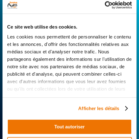
CONNECTEZ-VOUS AVEC VOTRE
RÉPARATEUR FAVORI
Ce site web utilise des cookies.
Avec Surplus Motos, bénéficiez de l’expertise
Les cookies nous permettent de personnaliser le contenu
technique de notre réseau de Réparateurs-
et les annonces, d'offrir des fonctionnalités relatives aux
Distributeurs. De l’achat de
pièces scooters
médias sociaux et d'analyser notre trafic. Nous
d’occasion garanties à la révision complète de
partageons également des informations sur l'utilisation de
votre 2 roues, trouvez le garage le plus proche de
notre site avec nos partenaires de médias sociaux, de
chez vous.
publicité et d'analyse, qui peuvent combiner celles-ci
avec d'autres informations que vous leur avez fournies
Rechercher par...
ou qu'ils ont collectées lors de votre utilisation de leurs
services.
Afficher les détails
Tout autoriser