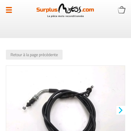
Allez
au
contenu
Retour à la page précédente
Skip
to
the
end
of
the
images
gallery