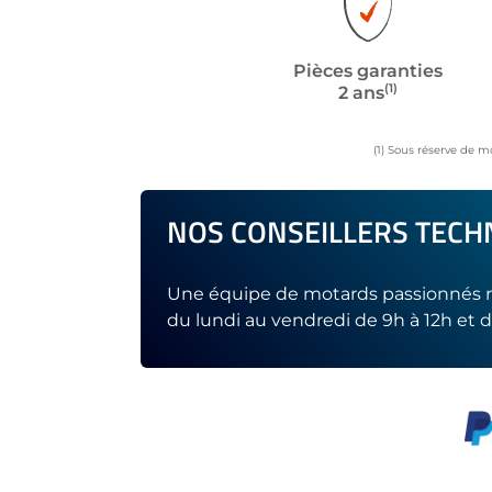
Pièces garanties
(1)
2 ans
(1) Sous réserve de m
NOS CONSEILLERS TECHN
Une équipe de motards passionnés r
du lundi au vendredi de 9h à 12h et d