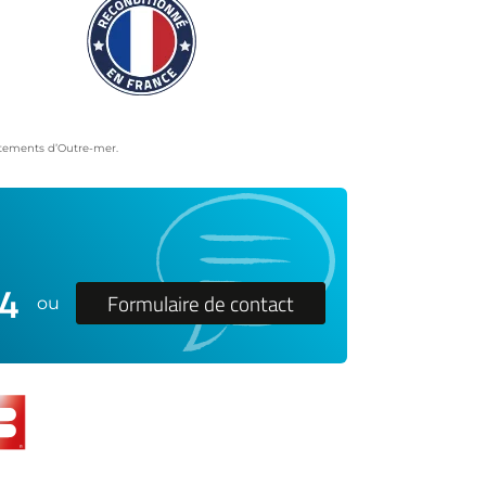
artements d’Outre-mer.
24
Formulaire de contact
ou