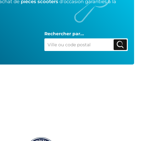
’achat de
pièces scooters
d’occasion garanties à la
Rechercher par...