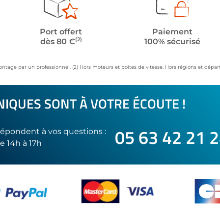
Port offert
Paiement
(2)
dès 80 €
100% sécurisé
ontage par un professionnel. (2) Hors moteurs et boîtes de vitesse. Hors régions et dép
IQUES SONT À VOTRE ÉCOUTE !
05 63 42 21 
épondent à vos questions :
e 14h à 17h