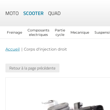
MOTO
SCOOTER
QUAD
Composants
Partie
Freinage
Mecanique
Suspens
electriques
cycle
Accueil
Corps d'injection droit
Retour à la page précédente
Skip
to
the
end
of
the
images