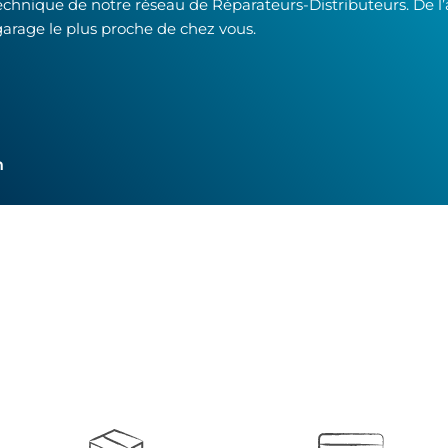
technique de notre réseau de Réparateurs-Distributeurs. De l
garage le plus proche de chez vous.
h