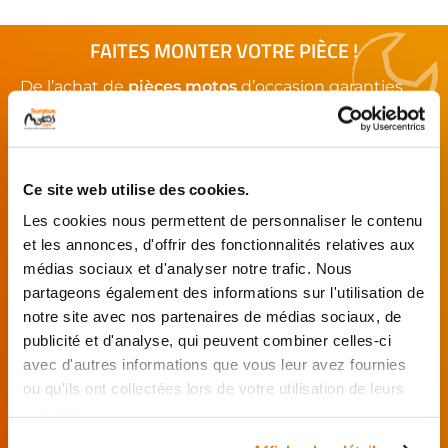
FAITES MONTER VOTRE PIÈCE !
De l’achat de
pièces motos
d’occasion garanties
jusqu'à la révision complète de votre
moto
,
retrouvez notre réseau de réparateurs et de
garages partenaires.
Ce site web utilise des cookies.
Je choisis mon réparateur et me
Les cookies nous permettent de personnaliser le contenu
présente au garage.
et les annonces, d'offrir des fonctionnalités relatives aux
médias sociaux et d'analyser notre trafic. Nous
J’effectue ma
commande
partageons également des informations sur l'utilisation de
directement auprès
notre site avec nos partenaires de médias sociaux, de
du réparateur.
publicité et d'analyse, qui peuvent combiner celles-ci
Mes pièces sont livrées et
avec d'autres informations que vous leur avez fournies
montées chez le partenaire.
ou qu'ils ont collectées lors de votre utilisation de leurs
services.
Rechercher par...