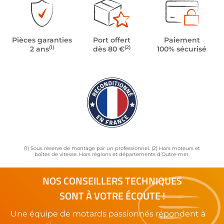
Pièces garanties
Port offert
Paiement
(1)
(2)
2 ans
dès 80 €
100% sécurisé
(1) Sous réserve de montage par un professionnel. (2) Hors moteurs et
boîtes de vitesse. Hors régions et départements d’Outre-mer.
NOS CONSEILLERS TECHNIQUES
SONT À VOTRE ÉCOUTE !
Une équipe de motards passionnés répondent à