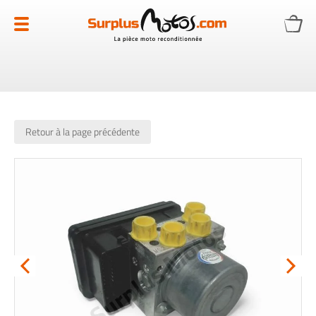
Allez
au
contenu
Retour à la page précédente
Skip
to
the
end
of
the
images
gallery