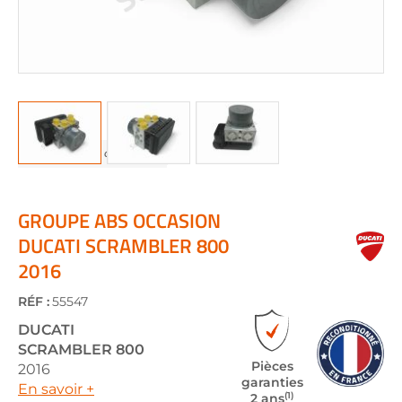
Skip
to
the
GROUPE ABS OCCASION
beginning
DUCATI SCRAMBLER 800
of
2016
the
images
gallery
RÉF :
55547
DUCATI
SCRAMBLER 800
Pièces
2016
garanties
En savoir +
(1)
2 ans