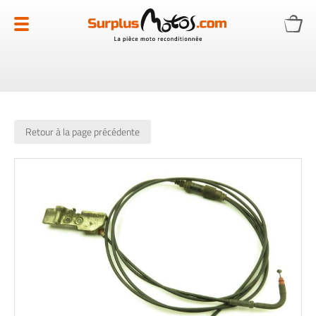
Allez
au
contenu
Retour à la page précédente
Skip
to
the
end
of
the
images
gallery