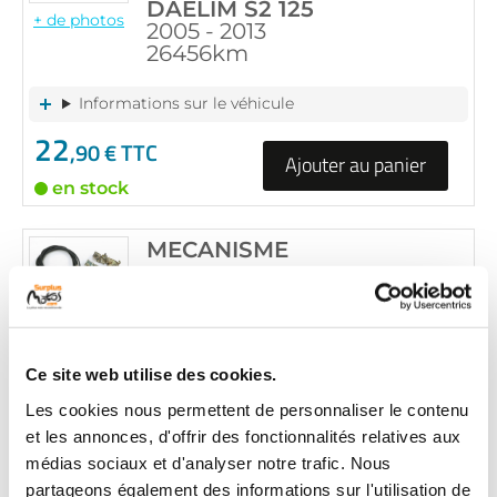
DAELIM S2 125
+ de photos
2005 - 2013
26456km
Informations sur le véhicule
22
,90 € TTC
Ajouter au panier
en stock
MECANISME
RÉF :
31902
DAELIM S2 125
+ de photos
2005 - 2013
52964km
Ce site web utilise des cookies.
Les cookies nous permettent de personnaliser le contenu
Informations sur le véhicule
et les annonces, d'offrir des fonctionnalités relatives aux
19
,90 € TTC
médias sociaux et d'analyser notre trafic. Nous
Ajouter au panier
partageons également des informations sur l'utilisation de