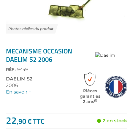
Skip
to
the
MECANISME OCCASION
beginning
DAELIM S2 2006
of
the
RÉF :
9449
images
gallery
DAELIM
S2
2006
Pièces
En savoir +
garanties
(1)
2 ans
22
,90 € TTC
2 en stock