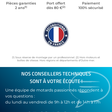
Pièces garanties
Port offert
Paiement
(1)
(2)
2 ans
dès 80 €
100% sécurisé
(1) Sous réserve de montage par un professionnel. (2) Hors moteurs et
boîtes de vitesse. Hors régions et départements d’Outre-mer.
NOS CONSEILLERS TECHNIQUES
SONT À VOTRE ÉCOUTE !
Une équipe de motards passionnés répondent à
vos questions :
du lundi au vendredi de 9h à 12h et de 14h à 17h