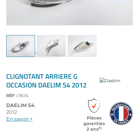
Skip
to
the
CLIGNOTANT ARRIERE G
beginning
OCCASION DAELIM S4 2012
of
the
RÉF :
11614
images
gallery
DAELIM
S4
2012
Pièces
En savoir +
garanties
(1)
2 ans