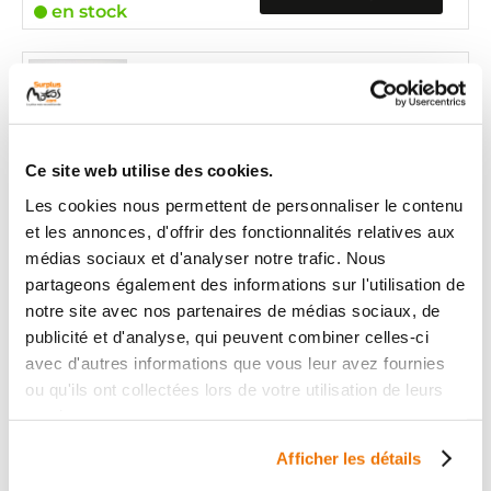
en stock
CLIGNOTANT ARRIERE G
RÉF :
13295
DAELIM S4 50
+ de photos
2009 - 2017
Ce site web utilise des cookies.
Les cookies nous permettent de personnaliser le contenu
Informations sur le véhicule
et les annonces, d'offrir des fonctionnalités relatives aux
14
,90 € TTC
médias sociaux et d'analyser notre trafic. Nous
Ajouter au panier
partageons également des informations sur l'utilisation de
en stock
notre site avec nos partenaires de médias sociaux, de
publicité et d'analyse, qui peuvent combiner celles-ci
CLIGNOTANT ARRIERE G
avec d'autres informations que vous leur avez fournies
ou qu'ils ont collectées lors de votre utilisation de leurs
RÉF :
68419
services.
DAELIM S4 50
+ de photos
2009 - 2017
Afficher les détails