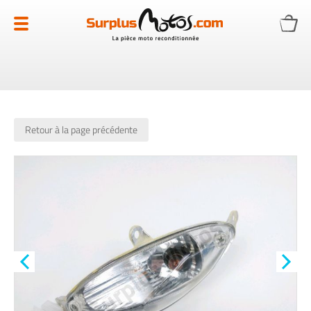
Allez
au
contenu
Retour à la page précédente
Skip
to
the
end
of
the
images
gallery