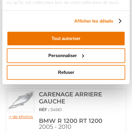
ou qu'ils ont collectées lors de votre utilisation de leurs
CARENAGE ARRIERE
services.
GAUCHE
Afficher les détails
RÉF :
30429
+ de photos
BMW R 1250 GS 1250
Tout autoriser
2020 - 2020
Informations sur le véhicule
Personnaliser
29
,90 € TTC
Ajouter au panier
Refuser
en stock
CARENAGE ARRIERE
GAUCHE
RÉF :
34561
+ de photos
BMW R 1200 RT 1200
2005 - 2010