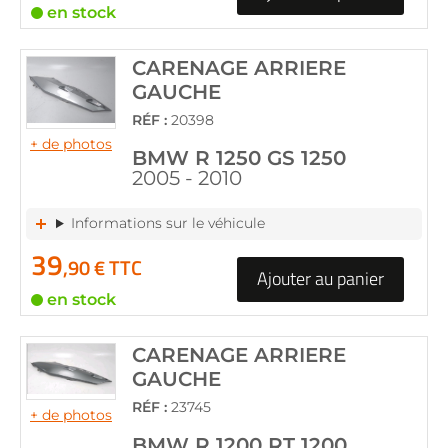
en stock
CARENAGE ARRIERE
GAUCHE
RÉF :
20398
+ de photos
BMW R 1250 GS 1250
2005 - 2010
Informations sur le véhicule
39
,90 € TTC
Ajouter au panier
en stock
CARENAGE ARRIERE
GAUCHE
RÉF :
23745
+ de photos
BMW R 1200 RT 1200