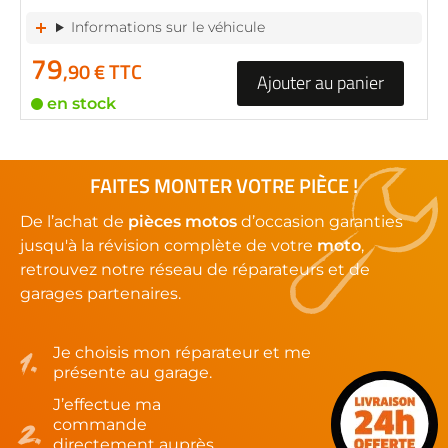
Informations sur le véhicule
79
,90 € TTC
Ajouter au panier
en stock
FAITES MONTER VOTRE PIÈCE !
De l’achat de
pièces motos
d’occasion garanties
jusqu'à la révision complète de votre
moto
,
retrouvez notre réseau de réparateurs et de
garages partenaires.
Je choisis mon réparateur et me
présente au garage.
J’effectue ma
commande
directement auprès