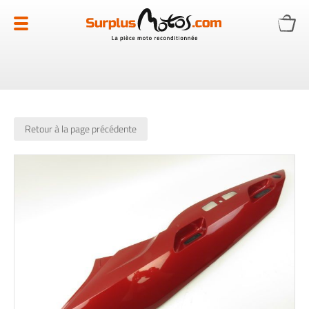
Allez
au
contenu
Retour à la page précédente
Skip
to
the
end
of
the
images
gallery