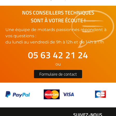
NOS CONSEILLERS TECHNIQUES
SONT À VOTRE ÉCOUTE !
Une équipe de motards passionnés répondent à
vos questions :
du lundi au vendredi de 9h à 12h et de 14h à 17h
05 63 42 21 24
ou
Formulaire de contact
SUIVEZ-NOUS