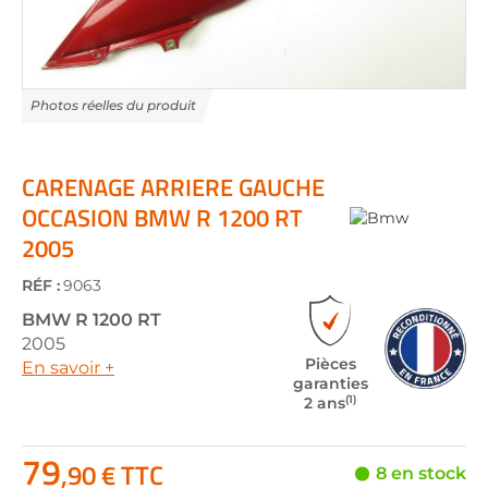
Skip
to
the
CARENAGE ARRIERE GAUCHE
beginning
OCCASION BMW R 1200 RT
of
2005
the
images
gallery
RÉF :
9063
BMW
R 1200 RT
2005
Pièces
En savoir +
garanties
(1)
2 ans
79
,90 € TTC
8 en stock