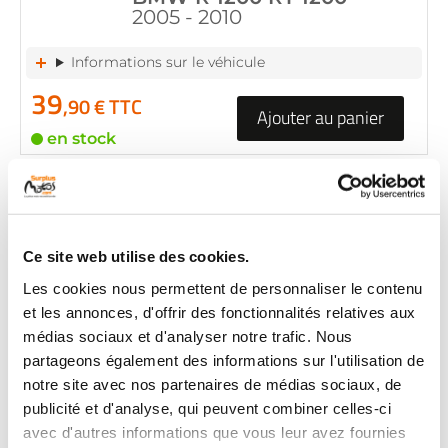
2005 - 2010
Informations sur le véhicule
39
,90 € TTC
Ajouter au panier
en stock
CARENAGE ARRIERE
GAUCHE
RÉF :
23856
+ de photos
Ce site web utilise des cookies.
BMW R 1250 GS 1250
Les cookies nous permettent de personnaliser le contenu
2005 - 2010
et les annonces, d'offrir des fonctionnalités relatives aux
médias sociaux et d'analyser notre trafic. Nous
Informations sur le véhicule
partageons également des informations sur l'utilisation de
39
notre site avec nos partenaires de médias sociaux, de
,90 € TTC
Ajouter au panier
publicité et d'analyse, qui peuvent combiner celles-ci
en stock
avec d'autres informations que vous leur avez fournies