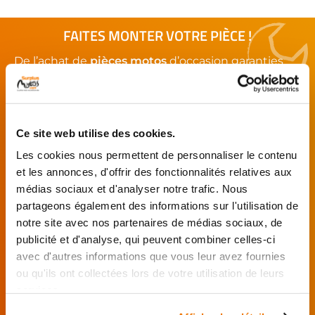
FAITES MONTER VOTRE PIÈCE !
De l’achat de
pièces motos
d’occasion garanties
jusqu'à la révision complète de votre
moto
,
retrouvez notre réseau de réparateurs et de
garages partenaires.
Ce site web utilise des cookies.
Je choisis mon réparateur et me
Les cookies nous permettent de personnaliser le contenu
présente au garage.
et les annonces, d'offrir des fonctionnalités relatives aux
médias sociaux et d'analyser notre trafic. Nous
J’effectue ma
commande
partageons également des informations sur l'utilisation de
directement auprès
notre site avec nos partenaires de médias sociaux, de
du réparateur.
publicité et d'analyse, qui peuvent combiner celles-ci
Mes pièces sont livrées et
avec d'autres informations que vous leur avez fournies
montées chez le partenaire.
ou qu'ils ont collectées lors de votre utilisation de leurs
services.
Rechercher par...