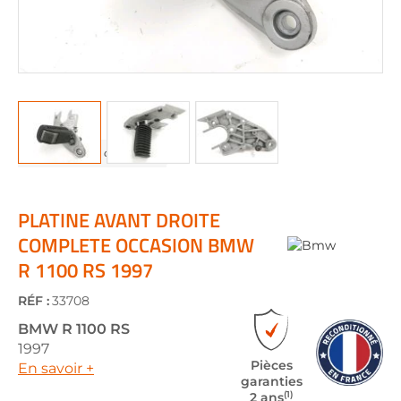
Skip
to
the
PLATINE AVANT DROITE
beginning
COMPLETE OCCASION BMW
of
R 1100 RS 1997
the
images
gallery
RÉF :
33708
BMW
R 1100 RS
1997
Pièces
En savoir +
garanties
(1)
2 ans