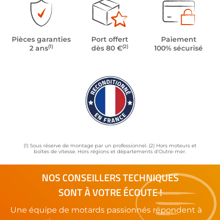
Pièces garanties
Port offert
Paiement
(1)
(2)
2 ans
dès 80 €
100% sécurisé
(1) Sous réserve de montage par un professionnel. (2) Hors moteurs et
boîtes de vitesse. Hors régions et départements d’Outre-mer.
NOS CONSEILLERS TECHNIQUES
SONT À VOTRE ÉCOUTE !
Une équipe de motards passionnés répondent à