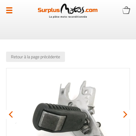
Allez
au
contenu
Retour à la page précédente
Skip
to
the
end
of
the
images
gallery