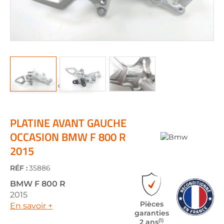
Skip
to
the
PLATINE AVANT GAUCHE
beginning
OCCASION BMW F 800 R
of
2015
the
images
gallery
RÉF :
35886
BMW
F 800 R
2015
Pièces
En savoir +
garanties
(1)
2 ans