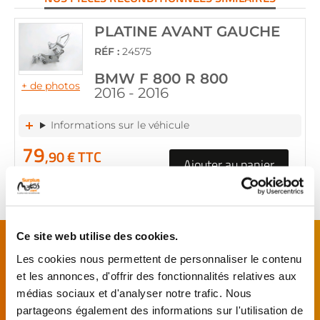
PLATINE AVANT GAUCHE
RÉF :
24575
BMW F 800 R 800
+ de photos
2016 - 2016
Informations sur le véhicule
79
,90 € TTC
Ajouter au panier
en stock
FAITES MONTER VOTRE PIÈCE !
Ce site web utilise des cookies.
Les cookies nous permettent de personnaliser le contenu
De l’achat de
pièces motos
d’occasion garanties
et les annonces, d'offrir des fonctionnalités relatives aux
jusqu'à la révision complète de votre
moto
,
médias sociaux et d'analyser notre trafic. Nous
retrouvez notre réseau de réparateurs et de
partageons également des informations sur l'utilisation de
garages partenaires.