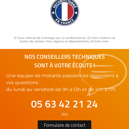
(1) Sous réserve de montage par un professionnel. (2) Hors moteurs et
boîtes de vitesse. Hors régions et départements d’Outre-mer.
NOS CONSEILLERS TECHNIQUES
SONT À VOTRE ÉCOUTE !
Une équipe de motards passionnés répondent à
vos questions :
du lundi au vendredi de 9h à 12h et de 14h à 17h
05 63 42 21 24
ou
Formulaire de contact