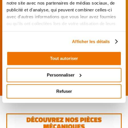
notre site avec nos partenaires de médias sociaux, de
publicité et d'analyse, qui peuvent combiner celles-ci
Je choisis mon réparateur et me
avec d'autres informations que vous leur avez fournies
présente au garage.
ou qu'ils ont collectées lors de votre utilisation de leurs
J’effectue ma
services.
commande
directement auprès
Afficher les détails
du réparateur.
Mes pièces sont livrées et
Tout autoriser
montées chez le partenaire.
Rechercher par...
Personnaliser
Refuser