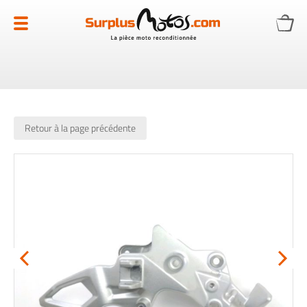
Allez
au
contenu
Retour à la page précédente
Skip
to
the
end
of
the
images
gallery