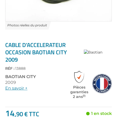
Skip
to
the
CABLE D'ACCELERATEUR
beginning
OCCASION BAOTIAN CITY
of
2009
the
images
gallery
RÉF :
13888
BAOTIAN
CITY
2009
Pièces
En savoir +
garanties
(1)
2 ans
14
,90 € TTC
1 en stock