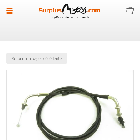
Allez
au
contenu
Retour à la page précédente
Skip
to
the
end
of
the
images
gallery