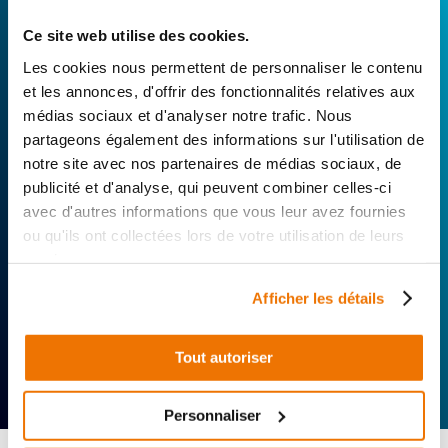
Avec Surplus Motos, bénéficiez de l’expertise
technique de notre réseau de Réparateurs-
Ce site web utilise des cookies.
Distributeurs. De l’achat de
pièces scooters
Les cookies nous permettent de personnaliser le contenu
d’occasion garanties à la révision complète de
et les annonces, d'offrir des fonctionnalités relatives aux
votre 2 roues, trouvez le garage le plus proche de
médias sociaux et d'analyser notre trafic. Nous
chez vous.
partageons également des informations sur l'utilisation de
notre site avec nos partenaires de médias sociaux, de
Rechercher par...
publicité et d'analyse, qui peuvent combiner celles-ci
avec d'autres informations que vous leur avez fournies
ou qu'ils ont collectées lors de votre utilisation de leurs
services.
Afficher les détails
Tout autoriser
Expertise
Réactivité
Livraison 24h
technique
Offerte
Personnaliser