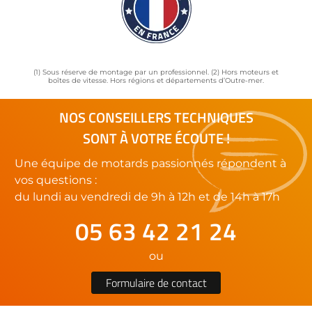
(1) Sous réserve de montage par un professionnel. (2) Hors moteurs et
boîtes de vitesse. Hors régions et départements d’Outre-mer.
NOS CONSEILLERS TECHNIQUES
SONT À VOTRE ÉCOUTE !
Une équipe de motards passionnés répondent à
vos questions :
du lundi au vendredi de 9h à 12h et de 14h à 17h
05 63 42 21 24
ou
Formulaire de contact