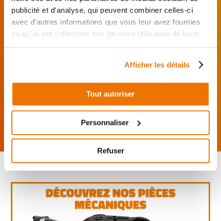
publicité et d'analyse, qui peuvent combiner celles-ci
Je choisis mon réparateur et me
présente au garage.
avec d'autres informations que vous leur avez fournies
ou qu'ils ont collectées lors de votre utilisation de leurs
J’effectue ma
services.
commande
directement auprès
Afficher les détails
du réparateur.
Mes pièces sont livrées et
montées chez le partenaire.
Tout autoriser
Rechercher par...
Personnaliser
Refuser