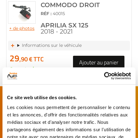
COMMODO DROIT
RÉF :
40015
APRILIA SX 125
+ de photos
2018 - 2021
Informations sur le véhicule
29
,90 € TTC
Ajouter au panier
en stock
FAITES MONTER VOTRE PIÈCE !
Ce site web utilise des cookies.
De l’achat de
pièces motos
d’occasion garanties
Les cookies nous permettent de personnaliser le contenu
jusqu'à la révision complète de votre
moto
,
et les annonces, d'offrir des fonctionnalités relatives aux
retrouvez notre réseau de réparateurs et de
médias sociaux et d'analyser notre trafic. Nous
garages partenaires.
partageons également des informations sur l'utilisation de
notre site avec nos partenaires de médias sociaux, de