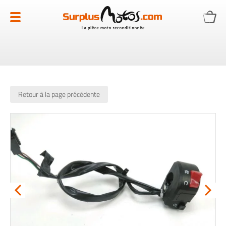
Allez
au
contenu
Retour à la page précédente
Skip
to
the
end
of
the
images
gallery