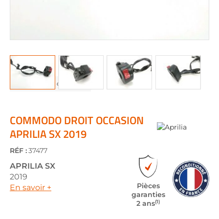
Skip
to
the
COMMODO DROIT OCCASION
beginning
APRILIA SX 2019
of
the
RÉF :
37477
images
gallery
APRILIA
SX
2019
Pièces
En savoir +
garanties
(1)
2 ans