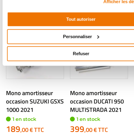
129
169
,00 € TTC
,00 € TTC
Afficher les dé
Voir
Voir
Tout autoriser
Personnaliser
Refuser
Mono amortisseur
Mono amortisseur
occasion SUZUKI GSXS
occasion DUCATI 950
1000 2021
MULTISTRADA 2021
1 en stock
1 en stock
189
399
,00 € TTC
,00 € TTC