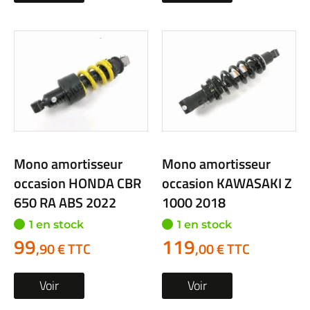
Mono amortisseur
Mono amortisseur
occasion HONDA CBR
occasion KAWASAKI Z
650 RA ABS 2022
1000 2018
1 en stock
1 en stock
99
119
,90 € TTC
,00 € TTC
Voir
Voir