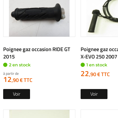
VOUS NE TROUVEZ P
Créez un
TRE PIÈCE !
otos
d’occasion garanties jusqu'à la révision complète de votre
de réparateurs et de garages partenaires.
Recher
J’effectue ma commande
Mes pièces sont