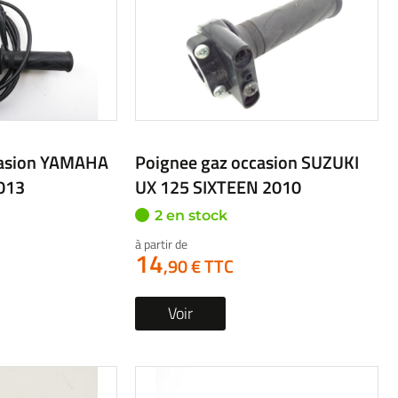
casion YAMAHA
Poignee gaz occasion HONDA
013
NSC 50 VISION 2015
1 en stock
17
,90 € TTC
Voir