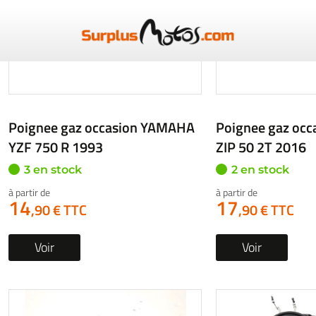
Poignee gaz occasion VESPA
Poignee gaz occ
GRANTURISMO 2006
T4E
1 en stock
1 en stock
19
24
,90 € TTC
,90 € TTC
Voir
Voir