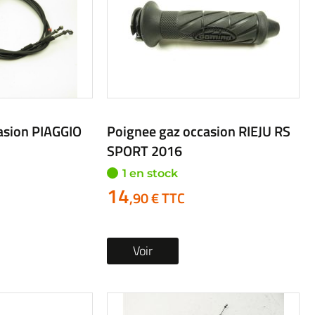
AS VOTRE PIÈCE ?
e alerte
moto
,
cher par...