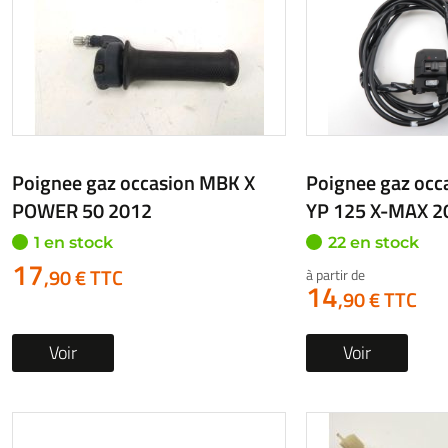
Poignee gaz occasion HONDA
Poignee gaz oc
VFR 750 F 1994
YP 250 X-MAX 2
2 en stock
6 en stock
à partir de
à partir de
17
12
,90 € TTC
,90 € TTC
Voir
Voir