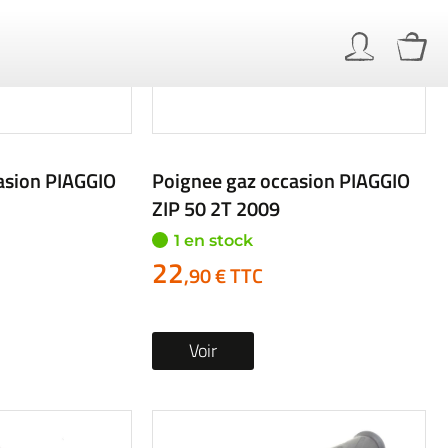
asion CAGIVA
Poignee gaz occasion HONDA
FES 125 S-WING 2010
4 en stock
à partir de
14
,90 € TTC
Voir