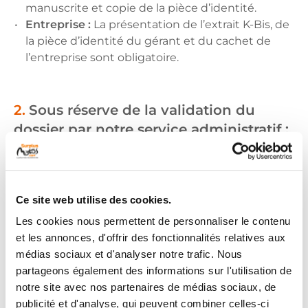
manuscrite et copie de la pièce d’identité.
Entreprise :
La présentation de l’extrait K-Bis, de
la pièce d’identité du gérant et du cachet de
l’entreprise sont obligatoire.
2.
Sous réserve de la validation du
dossier par notre service administratif :
Nous reprenons votre véhicule sur le site de
Gaillac (Tarn, 81).
Nous enlevons votre véhicule à domicile. Selon
Ce site web utilise des cookies.
le secteur, des frais d’enlèvement peuvent être à
votre charge.
Les cookies nous permettent de personnaliser le contenu
et les annonces, d'offrir des fonctionnalités relatives aux
médias sociaux et d'analyser notre trafic. Nous
partageons également des informations sur l'utilisation de
3.
Nous vous donnons tous les
notre site avec nos partenaires de médias sociaux, de
justificatifs nécessaires à la résiliation
publicité et d'analyse, qui peuvent combiner celles-ci