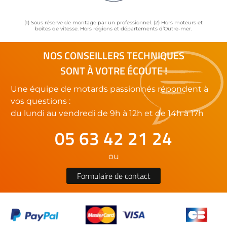
(1) Sous réserve de montage par un professionnel. (2) Hors moteurs et
boîtes de vitesse. Hors régions et départements d’Outre-mer.
NOS CONSEILLERS TECHNIQUES
SONT À VOTRE ÉCOUTE !
Une équipe de motards passionnés répondent à
vos questions :
du lundi au vendredi de 9h à 12h et de 14h à 17h
05 63 42 21 24
ou
Formulaire de contact