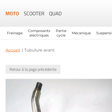
MOTO
SCOOTER
QUAD
Composants
Partie
Freinage
Mecanique
Suspens
electriques
cycle
Accueil
Tubulure avant
Retour à la page précédente
Skip
to
the
end
of
the
images