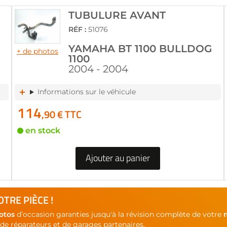
TUBULURE AVANT
RÉF :
51076
YAMAHA BT 1100 BULLDOG
+ de photos
1100
2004 - 2004
Informations sur le véhicule
114
,90 € TTC
en stock
Ajouter au panier
TRE PIÈCE !
otos
d’occasion garanties jusqu'à la révision complète de votre
de réparateurs et de garages partenaires.