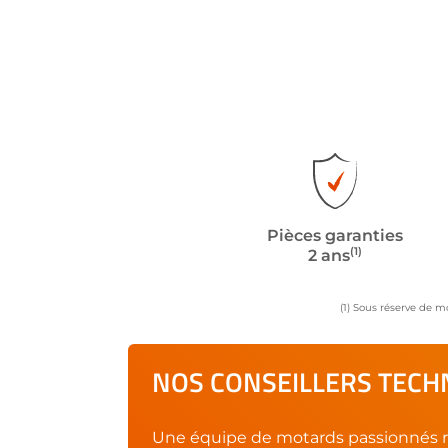
Pièces garanties
(1)
2 ans
(1) Sous réserve de m
NOS CONSEILLERS TECHN
Une équipe de motards passionnés r