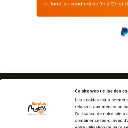
du lundi au vendredi de 9h à 12h et d
AIDE
CONTACTEZ-NOUS
Espace pro
Par e-mail :
Cliquez ici
Ce site web utilise des co
05 63 42 
Mon compte
Par téléphone :
Les cookies nous permetten
Qui sommes nous
(coût d'un appel local)
relatives aux médias socia
C.G.V
l'utilisation de notre site
Mentions légales
combiner celles-ci avec d'
Vie privée
votre utilisation de leurs s