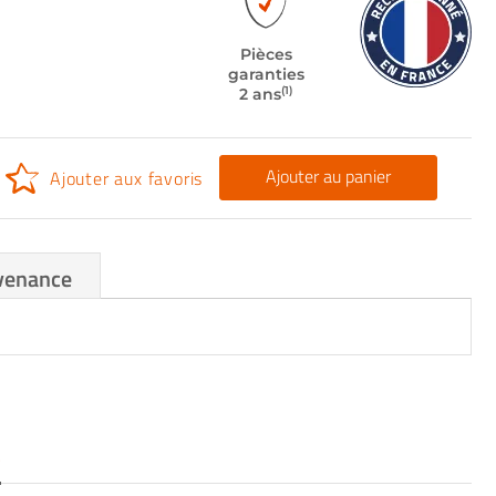
Pièces
garanties
(1)
2 ans
Ajouter au panier
Ajouter aux favoris
venance
S