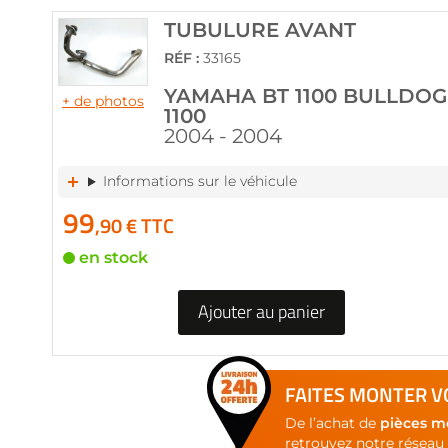
of
the
TUBULURE AVANT
images
RÉF :
33165
gallery
YAMAHA BT 1100 BULLDOG
+ de photos
1100
2004 - 2004
Informations sur le véhicule
99
,90 € TTC
en stock
Ajouter au panier
FAITES MONTER VO
De l’achat de
pièces m
retrouvez notre réseau 