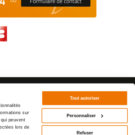
24
Formulaire de contact
ou
Tout autoriser
ionnalités
formations sur
Personnaliser
, qui peuvent
©2021 - SurplusMotos - Réalisation : datasolution.fr
lectées lors de
Refuser