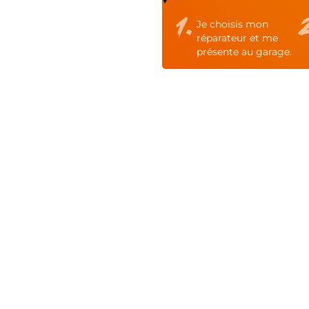
Je choisis mon
réparateur et me
présente au garage.