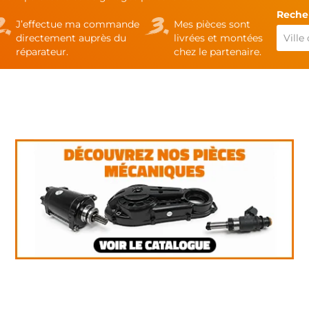
Recher
J’effectue ma commande
Mes pièces sont
directement auprès du
livrées et montées
réparateur.
chez le partenaire.