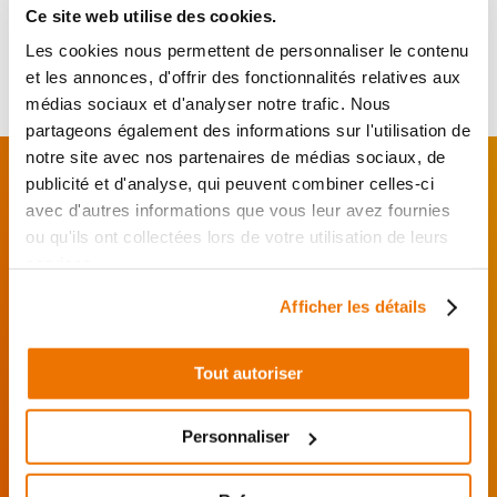
Ce site web utilise des cookies.
19
,90 € TTC
Ajouter au panier
Les cookies nous permettent de personnaliser le contenu
en stock
et les annonces, d'offrir des fonctionnalités relatives aux
médias sociaux et d'analyser notre trafic. Nous
partageons également des informations sur l'utilisation de
notre site avec nos partenaires de médias sociaux, de
FAITES MONTER VOTRE PIÈCE !
publicité et d'analyse, qui peuvent combiner celles-ci
De l’achat de
pièces motos
d’occasion garanties
avec d'autres informations que vous leur avez fournies
jusqu'à la révision complète de votre
moto
,
ou qu'ils ont collectées lors de votre utilisation de leurs
retrouvez notre réseau de réparateurs et de
services.
garages partenaires.
Afficher les détails
Je choisis mon réparateur et me
présente au garage.
Tout autoriser
J’effectue ma
commande
Personnaliser
directement auprès
du réparateur.