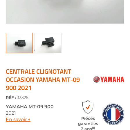
Skip
to
the
CENTRALE CLIGNOTANT
beginning
OCCASION YAMAHA MT-09
of
900 2021
the
images
gallery
RÉF :
33325
YAMAHA
MT-09 900
2021
Pièces
En savoir +
garanties
(1)
2 ans