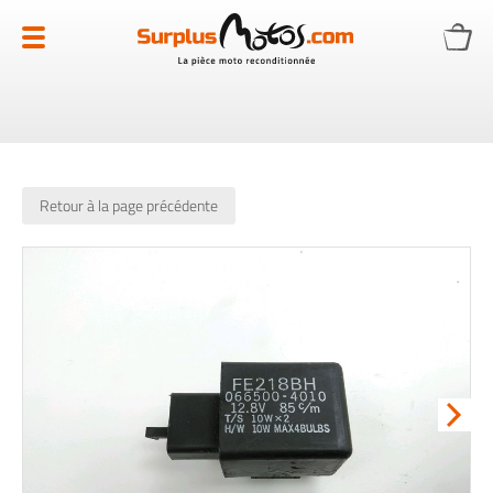
Allez
au
contenu
Retour à la page précédente
Skip
to
the
end
of
the
images
gallery