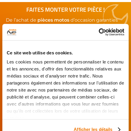
FAITES MONTER VOTRE PIÈCE !
De l’achat de
pièces motos
d’occasion garanties
jusqu'à la révision complète de votre
moto
,
retrouvez notre réseau de réparateurs et de
garages partenaires.
Ce site web utilise des cookies.
Je choisis mon réparateur et me
Les cookies nous permettent de personnaliser le contenu
présente au garage.
et les annonces, d'offrir des fonctionnalités relatives aux
J’effectue ma
médias sociaux et d'analyser notre trafic. Nous
commande
partageons également des informations sur l'utilisation de
directement auprès
notre site avec nos partenaires de médias sociaux, de
du réparateur.
publicité et d'analyse, qui peuvent combiner celles-ci
Mes pièces sont livrées et
avec d'autres informations que vous leur avez fournies
montées chez le partenaire.
ou qu'ils ont collectées lors de votre utilisation de leurs
Rechercher par...
services.
Afficher les détails