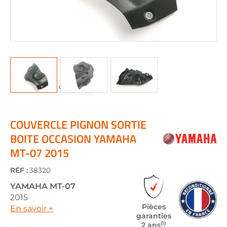
Skip
to
the
COUVERCLE PIGNON SORTIE
beginning
BOITE OCCASION YAMAHA
of
MT-07 2015
the
images
gallery
RÉF :
38320
YAMAHA
MT-07
2015
Pièces
En savoir +
garanties
(1)
2 ans