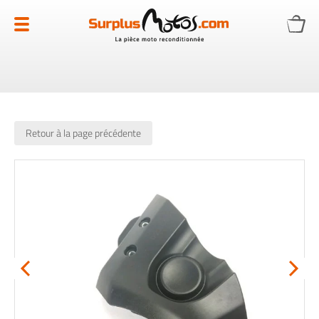
Allez
au
contenu
Retour à la page précédente
Skip
to
the
end
of
the
images
gallery