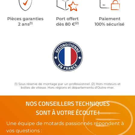
Pièces garanties
Port offert
Paiement
(1)
(2)
2 ans
dès 80 €
100% sécurisé
(1) Sous réserve de montage par un professionnel. (2) Hors moteurs et
boîtes de vitesse. Hors régions et départements d’Outre-mer.
NOS CONSEILLERS TECHNIQUES
SONT À VOTRE ÉCOUTE !
Une équipe de motards passionnés répondent à
vos questions :