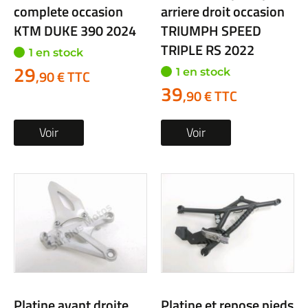
complete occasion
arriere droit occasion
KTM DUKE 390 2024
TRIUMPH SPEED
TRIPLE RS 2022
1 en stock
29
1 en stock
,90 € TTC
39
,90 € TTC
Voir
Voir
Platine avant droite
Platine et repose pieds