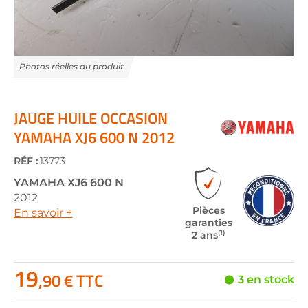
Skip
to
the
JAUGE HUILE OCCASION
beginning
YAMAHA XJ6 600 N 2012
of
the
RÉF :
13773
images
gallery
YAMAHA
XJ6 600 N
2012
Pièces
En savoir +
garanties
(1)
2 ans
19
,90 € TTC
3 en stock