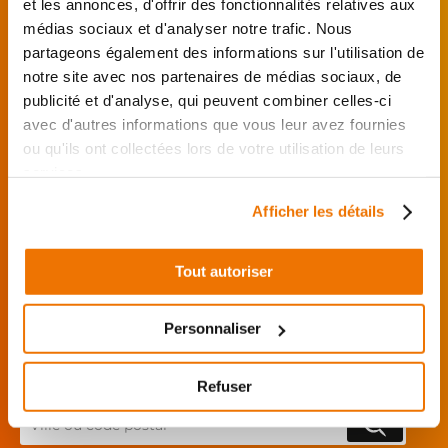
et les annonces, d'offrir des fonctionnalités relatives aux
FAITES MONTER VOTRE PIÈCE !
médias sociaux et d'analyser notre trafic. Nous
partageons également des informations sur l'utilisation de
De l’achat de
pièces motos
d’occasion garanties
notre site avec nos partenaires de médias sociaux, de
jusqu'à la révision complète de votre
moto
,
publicité et d'analyse, qui peuvent combiner celles-ci
retrouvez notre réseau de réparateurs et de
avec d'autres informations que vous leur avez fournies
garages partenaires.
ou qu'ils ont collectées lors de votre utilisation de leurs
services.
Je choisis mon réparateur et me
présente au garage.
Afficher les détails
J’effectue ma
commande
Tout autoriser
directement auprès
du réparateur.
Personnaliser
Mes pièces sont livrées et
montées chez le partenaire.
Refuser
Rechercher par...