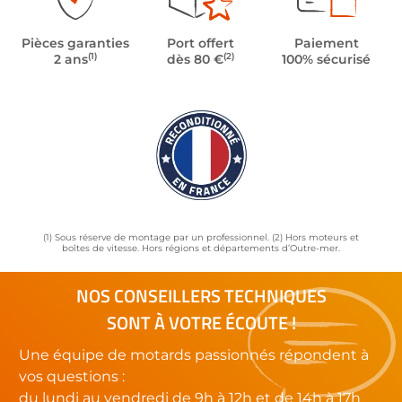
Pièces garanties
Port offert
Paiement
(1)
(2)
2 ans
dès 80 €
100% sécurisé
(1) Sous réserve de montage par un professionnel. (2) Hors moteurs et
boîtes de vitesse. Hors régions et départements d’Outre-mer.
NOS CONSEILLERS TECHNIQUES
SONT À VOTRE ÉCOUTE !
Une équipe de motards passionnés répondent à
vos questions :
du lundi au vendredi de 9h à 12h et de 14h à 17h