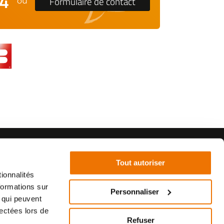
24
Formulaire de contact
ou
Tout autoriser
ionnalités
formations sur
Personnaliser
, qui peuvent
©2021 - SurplusMotos - Réalisation : datasolution.fr
lectées lors de
Refuser