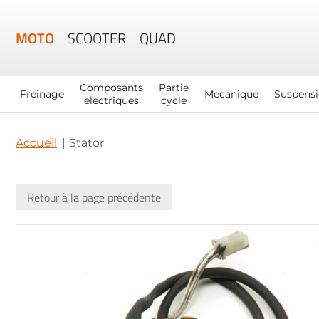
MOTO
SCOOTER
QUAD
Composants
Partie
Freinage
Mecanique
Suspens
electriques
cycle
Accueil
Stator
Retour à la page précédente
Skip
to
the
end
of
the
images