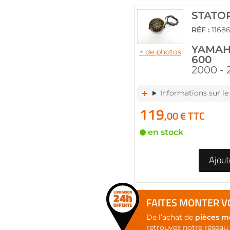
of
the
STATO
images
RÉF :
1168
gallery
YAMAH
+ de photos
600
2000 - 
Informations sur le
119
,00 € TTC
en stock
Ajout
FAITES MONTER VO
De l’achat de
pièces m
retrouvez notre réseau 