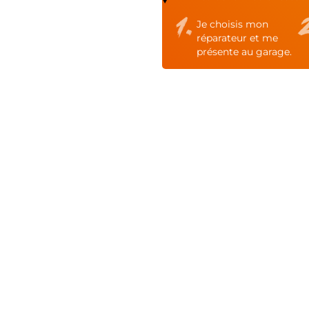
Je choisis mon
réparateur et me
présente au garage.