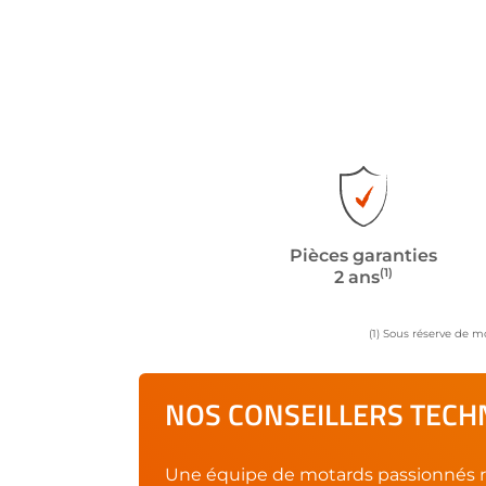
Pièces garanties
(1)
2 ans
(1) Sous réserve de m
NOS CONSEILLERS TECHN
Une équipe de motards passionnés r