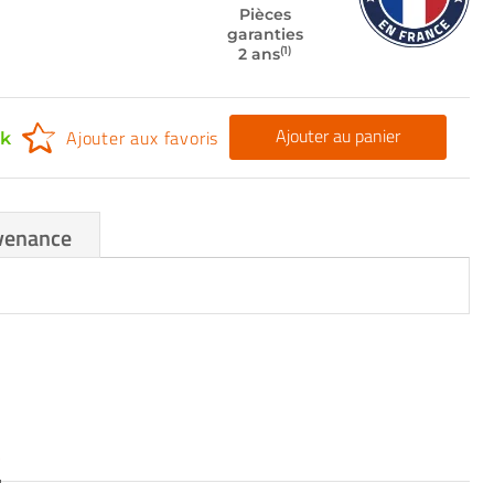
Pièces
garanties
(1)
2 ans
Ajouter au panier
Ajouter aux favoris
ck
venance
S