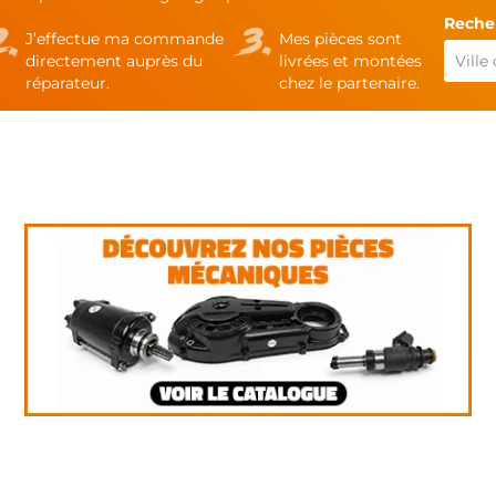
Recher
J’effectue ma commande
Mes pièces sont
directement auprès du
livrées et montées
réparateur.
chez le partenaire.