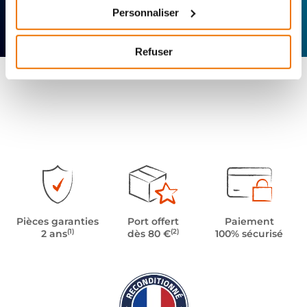
Personnaliser
Expertise
Réactivité
Livraison 24h
technique
Offerte
Refuser
Pièces garanties
Port offert
Paiement
(1)
(2)
2 ans
dès 80 €
100% sécurisé