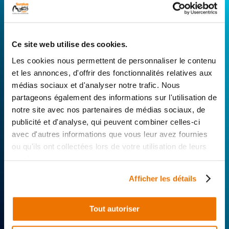
CONNECTEZ-VOUS AVEC VOTRE
RÉPARATEUR FAVORI
Ce site web utilise des cookies.
Avec Surplus Motos, bénéficiez de l’expertise
Les cookies nous permettent de personnaliser le contenu
technique de notre réseau de Réparateurs-
et les annonces, d'offrir des fonctionnalités relatives aux
Distributeurs. De l’achat de
pièces scooters
médias sociaux et d'analyser notre trafic. Nous
d’occasion garanties à la révision complète de
partageons également des informations sur l'utilisation de
votre 2 roues, trouvez le garage le plus proche de
notre site avec nos partenaires de médias sociaux, de
chez vous.
publicité et d'analyse, qui peuvent combiner celles-ci
avec d'autres informations que vous leur avez fournies
Rechercher par...
ou qu'ils ont collectées lors de votre utilisation de leurs
services.
Afficher les détails
Tout autoriser