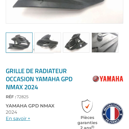
Skip
to
the
GRILLE DE RADIATEUR
beginning
OCCASION YAMAHA GPD
of
NMAX 2024
the
images
gallery
RÉF :
72825
YAMAHA
GPD NMAX
2024
Pièces
En savoir +
garanties
(1)
2 ans