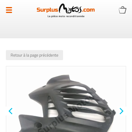
Allez
au
contenu
Retour à la page précédente
Skip
to
the
end
of
the
images
gallery