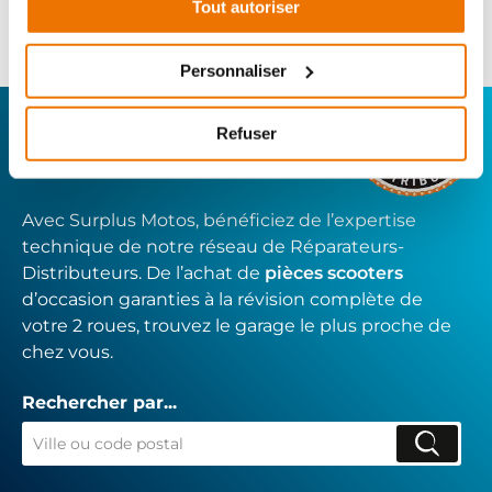
22
,90 € TTC
Tout autoriser
Ajouter au panier
en stock
Personnaliser
CONNECTEZ-VOUS AVEC VOTRE
Refuser
RÉPARATEUR FAVORI
Avec Surplus Motos, bénéficiez de l’expertise
technique de notre réseau de Réparateurs-
Distributeurs. De l’achat de
pièces scooters
d’occasion garanties à la révision complète de
votre 2 roues, trouvez le garage le plus proche de
chez vous.
Rechercher par...