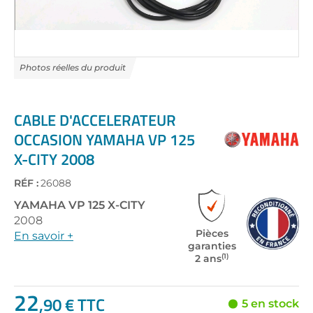
Skip
to
the
CABLE D'ACCELERATEUR
beginning
OCCASION YAMAHA VP 125
of
X-CITY 2008
the
images
gallery
RÉF :
26088
YAMAHA
VP 125 X-CITY
2008
Pièces
En savoir +
garanties
(1)
2 ans
22
,90 € TTC
5 en stock