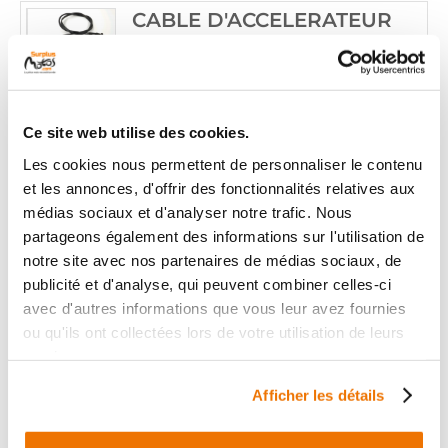
CABLE D'ACCELERATEUR
RÉF :
21801
+ de photos
YAMAHA VP 125 X-CITY 125
2009 - 2009
Ce site web utilise des cookies.
Informations sur le véhicule
Les cookies nous permettent de personnaliser le contenu
22
et les annonces, d'offrir des fonctionnalités relatives aux
,90 € TTC
Ajouter au panier
médias sociaux et d'analyser notre trafic. Nous
en stock
partageons également des informations sur l'utilisation de
notre site avec nos partenaires de médias sociaux, de
CABLE D'ACCELERATEUR
publicité et d'analyse, qui peuvent combiner celles-ci
avec d'autres informations que vous leur avez fournies
RÉF :
23563
ou qu'ils ont collectées lors de votre utilisation de leurs
YAMAHA VP 125 X-CITY 125
services.
+ de photos
2009 - 2009
Afficher les détails
Informations sur le véhicule