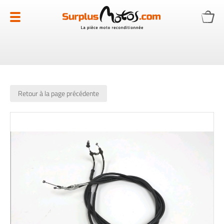
Allez
au
contenu
Retour à la page précédente
Skip
to
the
end
of
the
images
gallery