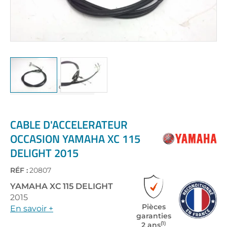
Skip
to
the
CABLE D'ACCELERATEUR
beginning
OCCASION YAMAHA XC 115
of
DELIGHT 2015
the
images
gallery
RÉF :
20807
YAMAHA
XC 115 DELIGHT
2015
Pièces
En savoir +
garanties
(1)
2 ans