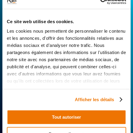
RÉPARATEUR FAVORI
Ce site web utilise des cookies.
Avec Surplus Motos, bénéficiez de l’expertise
technique de notre réseau de Réparateurs-
Les cookies nous permettent de personnaliser le contenu
Distributeurs. De l’achat de
pièces scooters
et les annonces, d'offrir des fonctionnalités relatives aux
d’occasion garanties à la révision complète de
médias sociaux et d'analyser notre trafic. Nous
votre 2 roues, trouvez le garage le plus proche de
partageons également des informations sur l'utilisation de
chez vous.
notre site avec nos partenaires de médias sociaux, de
publicité et d'analyse, qui peuvent combiner celles-ci
Rechercher par...
avec d'autres informations que vous leur avez fournies
ou qu'ils ont collectées lors de votre utilisation de leurs
services.
Afficher les détails
Tout autoriser
Expertise
Réactivité
Livraison 24h