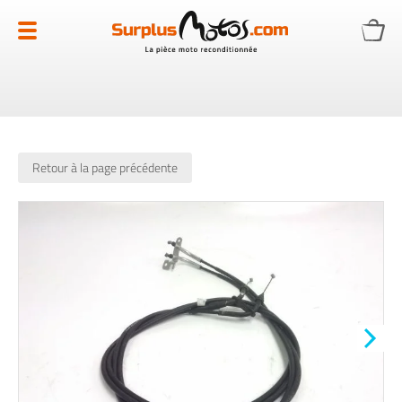
Allez
au
contenu
Retour à la page précédente
Skip
to
the
end
of
the
images
gallery