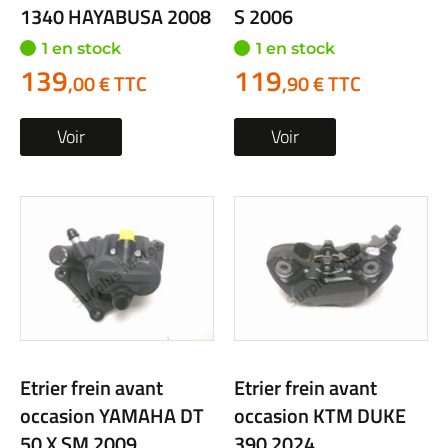
1340 HAYABUSA 2008
S 2006
1 en stock
1 en stock
139
119
,00 € TTC
,90 € TTC
Voir
Voir
Etrier frein avant
Etrier frein avant
occasion YAMAHA DT
occasion KTM DUKE
50 X SM 2009
390 2024