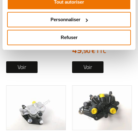
Tout autoriser
Etrier frein avant
Etrier frein avant
occasion EASY WATTS
occasion PINK
E-STOCK MAX 2021
MOBILITY PINK STYLE
Personnaliser
2021
1 en stock
Refuser
29
1 en stock
,90 € TTC
49
,90 € TTC
Voir
Voir