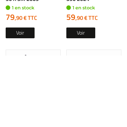
1 en stock
1 en stock
79
59
,90 € TTC
,90 € TTC
Voir
Voir
Etrier frein avant
Etrier frein avant
occasion SUZUKI GSF
occasion YAMAHA
650 BANDIT S 2007
MT-09 900 TRACER