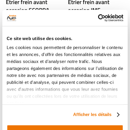
Etrier frein avant
Etrier frein avant
occasion SCORPA
occasion IMF
FACTORY RACING 12
ULTIMATT 2024
2025
1 en stock
39
1 en stock
,90 € TTC
Ce site web utilise des cookies.
39
,90 € TTC
Les cookies nous permettent de personnaliser le contenu
et les annonces, d'offrir des fonctionnalités relatives aux
Voir
Voir
médias sociaux et d'analyser notre trafic. Nous
partageons également des informations sur l'utilisation de
notre site avec nos partenaires de médias sociaux, de
publicité et d'analyse, qui peuvent combiner celles-ci
avec d'autres informations que vous leur avez fournies
ou qu'ils ont collectées lors de votre utilisation de leurs
services.
Afficher les détails