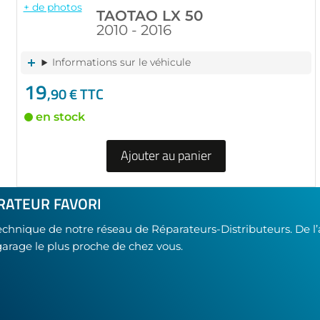
+ de photos
TAOTAO LX 50
2010 - 2016
Informations sur le véhicule
19
,90 € TTC
en stock
Ajouter au panier
RATEUR FAVORI
technique de notre réseau de Réparateurs-Distributeurs. De l
garage le plus proche de chez vous.