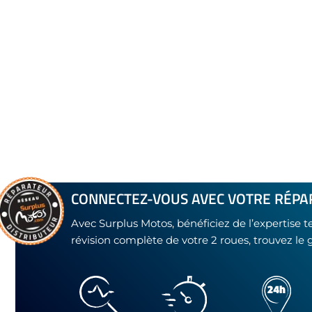
CONNECTEZ-VOUS AVEC VOTRE RÉPA
Avec Surplus Motos, bénéficiez de l’expertise 
révision complète de votre 2 roues, trouvez le 