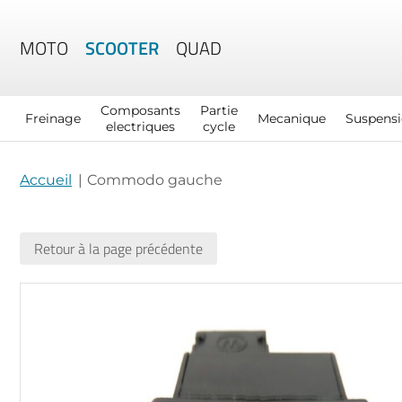
MOTO
SCOOTER
QUAD
Composants
Partie
Freinage
Mecanique
Suspens
electriques
cycle
Accueil
Commodo gauche
Retour à la page précédente
Skip
to
the
end
of
the
images