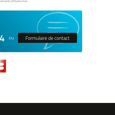
artements d’Outre-mer.
24
Formulaire de contact
ou