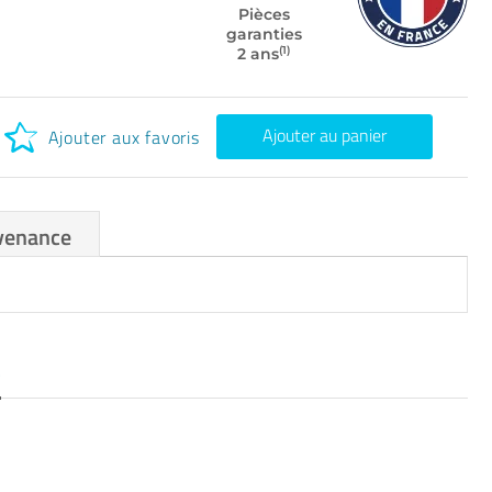
Pièces
garanties
(1)
2 ans
Ajouter au panier
Ajouter aux favoris
venance
S