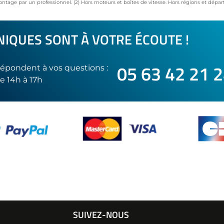
ontage par un professionnel. (2) Hors moteurs et boîtes de vitesse. Hors régions et dép
IQUES SONT À VOTRE ÉCOUTE !
05 63 42 21 
épondent à vos questions :
e 14h à 17h
SUIVEZ-NOUS