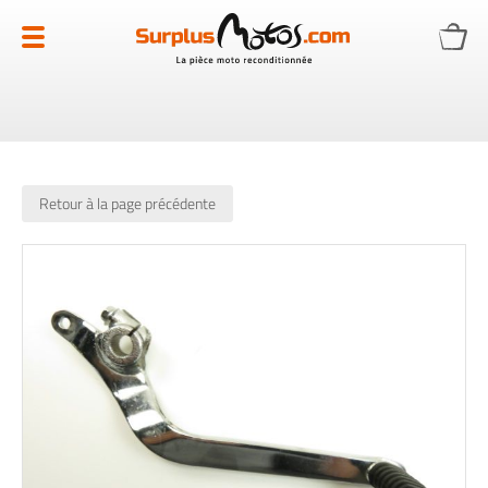
Allez
au
contenu
Retour à la page précédente
Skip
to
the
end
of
the
images
gallery