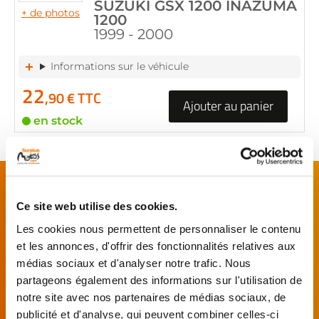
SUZUKI GSX 1200 INAZUMA
+ de photos
1200
1999 - 2000
Informations sur le véhicule
22
,90 € TTC
Ajouter au panier
en stock
FAITES MONTER VOTRE PIÈCE !
De l’achat de
pièces motos
d’occasion garanties
Ce site web utilise des cookies.
jusqu'à la révision complète de votre
moto
,
Les cookies nous permettent de personnaliser le contenu
retrouvez notre réseau de réparateurs et de
et les annonces, d'offrir des fonctionnalités relatives aux
garages partenaires.
médias sociaux et d'analyser notre trafic. Nous
partageons également des informations sur l'utilisation de
notre site avec nos partenaires de médias sociaux, de
Je choisis mon réparateur et me
présente au garage.
publicité et d'analyse, qui peuvent combiner celles-ci