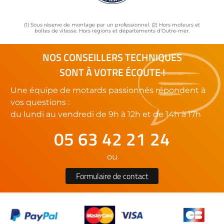
(1) Sous réserve de montage par un professionnel. (2) Hors moteurs et
boîtes de vitesse. Hors régions et départements d’Outre-mer.
NOS CONSEILLERS TECHNIQUES
SONT À VOTRE ÉCOUTE !
Une équipe de motards passionnés répondent à
vos questions :
du lundi au vendredi de 9h à 12h et de 14h à 17h
05 63 42 21 24
ou
Formulaire de contact