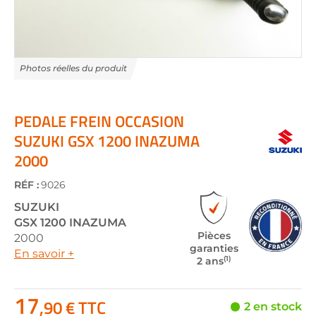
Skip
to
the
PEDALE FREIN OCCASION
beginning
SUZUKI GSX 1200 INAZUMA
of
2000
the
images
gallery
RÉF :
9026
SUZUKI
GSX 1200 INAZUMA
Pièces
2000
garanties
En savoir +
(1)
2 ans
17
,90 € TTC
2 en stock