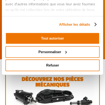
avec d'autres informations que vous leur avez fournies
J’effectue ma
ou qu'ils ont collectées lors de votre utilisation de leurs
commande
directement auprès
services.
du réparateur.
Afficher les détails
Mes pièces sont livrées et
montées chez le partenaire.
Tout autoriser
Rechercher par...
Personnaliser
Refuser