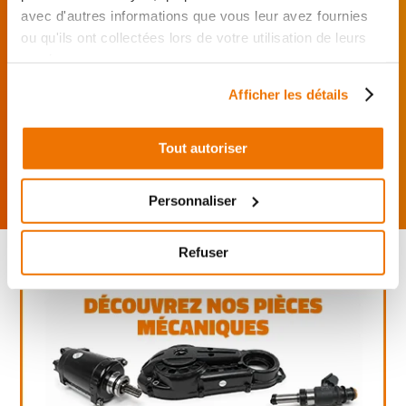
avec d'autres informations que vous leur avez fournies
J’effectue ma
ou qu'ils ont collectées lors de votre utilisation de leurs
commande
directement auprès
services.
du réparateur.
Afficher les détails
Mes pièces sont livrées et
montées chez le partenaire.
Tout autoriser
Rechercher par...
Personnaliser
Refuser