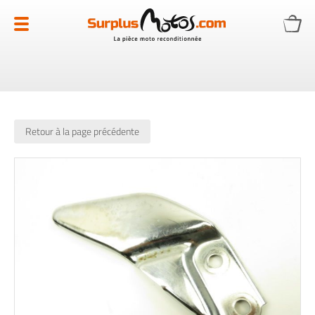
Allez
au
contenu
Retour à la page précédente
Skip
to
the
end
of
the
images
gallery