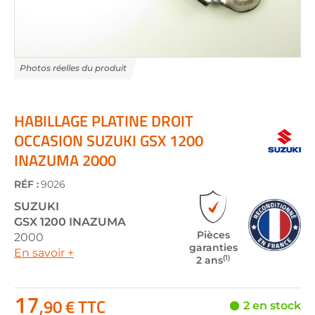
Skip
to
the
HABILLAGE PLATINE DROIT
beginning
OCCASION SUZUKI GSX 1200
of
INAZUMA 2000
the
images
gallery
RÉF :
9026
SUZUKI
GSX 1200 INAZUMA
Pièces
2000
garanties
En savoir +
(1)
2 ans
17
,90 € TTC
2 en stock