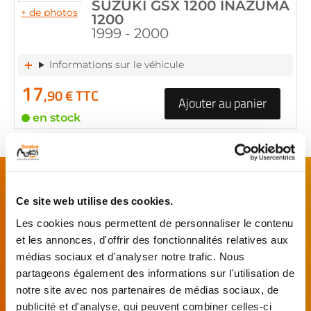
SUZUKI GSX 1200 INAZUMA
+ de photos
1200
1999 - 2000
Informations sur le véhicule
17
,90 € TTC
Ajouter au panier
en stock
FAITES MONTER VOTRE PIÈCE !
De l’achat de
pièces motos
d’occasion garanties
Ce site web utilise des cookies.
jusqu'à la révision complète de votre
moto
,
Les cookies nous permettent de personnaliser le contenu
retrouvez notre réseau de réparateurs et de
et les annonces, d'offrir des fonctionnalités relatives aux
garages partenaires.
médias sociaux et d'analyser notre trafic. Nous
partageons également des informations sur l'utilisation de
notre site avec nos partenaires de médias sociaux, de
Je choisis mon réparateur et me
présente au garage.
publicité et d'analyse, qui peuvent combiner celles-ci