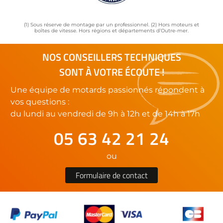
(1) Sous réserve de montage par un professionnel. (2) Hors moteurs et
boîtes de vitesse. Hors régions et départements d’Outre-mer.
NOS CONSEILLERS TECHNIQUES
SONT À VOTRE ÉCOUTE !
Une équipe de motards passionnés répondent à
vos questions :
du lundi au vendredi de 9h à 12h et de 14h à 17h
05 63 42 21 24
ou
Formulaire de contact