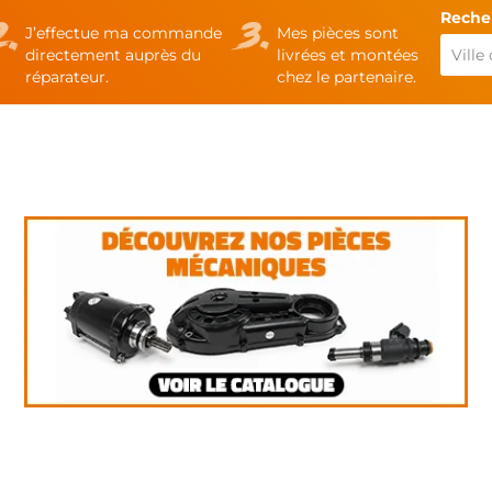
Recher
J’effectue ma commande
Mes pièces sont
directement auprès du
livrées et montées
réparateur.
chez le partenaire.