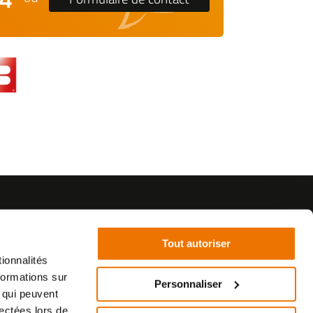
Tout autoriser
ionnalités
formations sur
©2021 - SurplusMotos - Réalisation : datasolution.fr
Personnaliser
, qui peuvent
lectées lors de