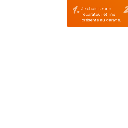
Je choisis mon
réparateur et me
présente au garage.