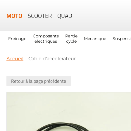
MOTO
SCOOTER
QUAD
Composants
Partie
Freinage
Mecanique
Suspens
electriques
cycle
Accueil
Cable d'accelerateur
Retour à la page précédente
Skip
to
the
end
of
the
images