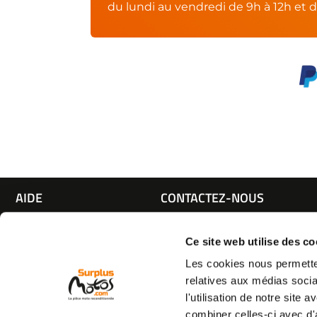
du lundi au vendredi de 9h à 12h et d
AIDE
CONTACTEZ-NOUS
Espace pro
Par e-mail :
Cliquez ici
05 63 42 
Mon compte
Par téléphone :
Ce site web utilise des co
Qui sommes nous
(coût d'un appel local)
Les cookies nous permetten
C.G.V
relatives aux médias socia
Mentions légales
l'utilisation de notre site
Vie privée
combiner celles-ci avec d'