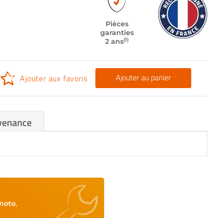
Pièces
garanties
(1)
2 ans
Ajouter au panier
Ajouter aux favoris
venance
moto
,