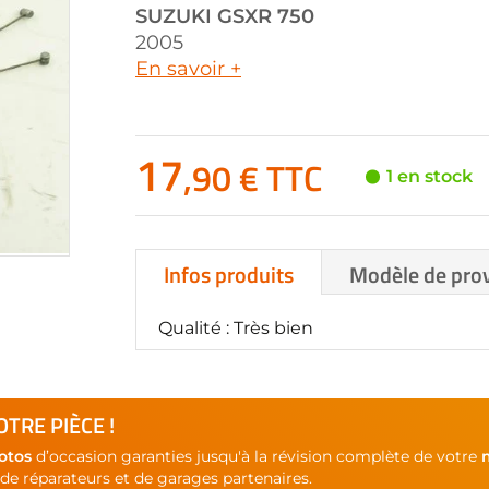
SUZUKI
GSXR 750
2005
En savoir +
17
,90 € TTC
1 en stock
Infos produits
Modèle de pro
Qualité : Très bien
TRE PIÈCE !
otos
d’occasion garanties jusqu'à la révision complète de votre
de réparateurs et de garages partenaires.