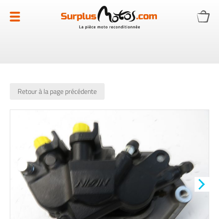
Allez
au
contenu
Retour à la page précédente
Skip
to
the
end
of
the
images
gallery