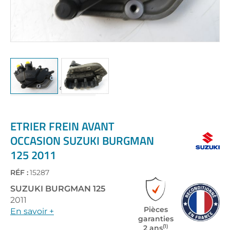
Skip
to
the
ETRIER FREIN AVANT
beginning
OCCASION SUZUKI BURGMAN
of
125 2011
the
images
gallery
RÉF :
15287
SUZUKI
BURGMAN 125
2011
Pièces
En savoir +
garanties
(1)
2 ans