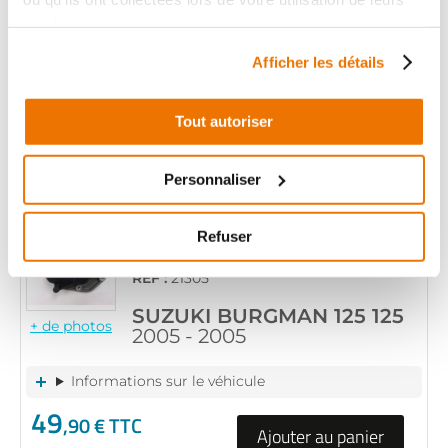
RÉF :
18821
services.
+ de photos
SUZUKI BURGMAN 125 125
Afficher les détails
2005 - 2005
Informations sur le véhicule
Tout autoriser
49
,90 € TTC
Ajouter au panier
Personnaliser
en stock
Refuser
ETRIER FREIN AVANT
RÉF :
21305
SUZUKI BURGMAN 125 125
+ de photos
2005 - 2005
Informations sur le véhicule
49
,90 € TTC
Ajouter au panier