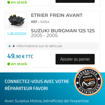
en stock
ETRIER FREIN AVANT
RÉF :
10054
SUZUKI BURGMAN 125 125
+ de photos
2005 - 2005
Informations sur le véhicule
49
,90 € TTC
Ajouter au panier
en stock
CONNECTEZ-VOUS AVEC VOTRE
RÉPARATEUR FAVORI
Avec Surplus Motos, bénéficiez de l’expertise