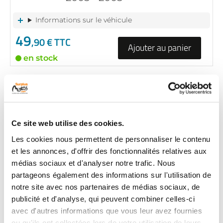
Informations sur le véhicule
49
,90 € TTC
Ajouter au panier
en stock
ETRIER FREIN AVANT
RÉF :
22366
+ de photos
SUZUKI BURGMAN 125 125
Ce site web utilise des cookies.
2005 - 2005
Les cookies nous permettent de personnaliser le contenu
Informations sur le véhicule
et les annonces, d'offrir des fonctionnalités relatives aux
médias sociaux et d'analyser notre trafic. Nous
49
,90 € TTC
partageons également des informations sur l'utilisation de
Ajouter au panier
notre site avec nos partenaires de médias sociaux, de
en stock
publicité et d'analyse, qui peuvent combiner celles-ci
avec d'autres informations que vous leur avez fournies
ETRIER FREIN AVANT
ou qu'ils ont collectées lors de votre utilisation de leurs