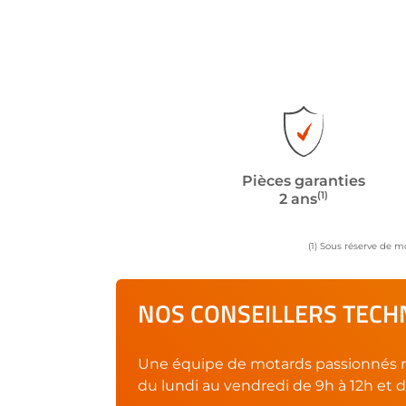
Pièces garanties
(1)
2 ans
(1) Sous réserve de m
NOS CONSEILLERS TECHN
Une équipe de motards passionnés r
du lundi au vendredi de 9h à 12h et d