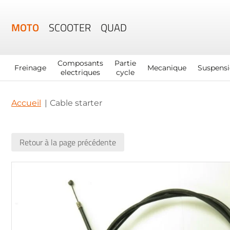
MOTO
SCOOTER
QUAD
Composants
Partie
Freinage
Mecanique
Suspens
electriques
cycle
Accueil
Cable starter
Retour à la page précédente
Skip
to
the
end
of
the
images