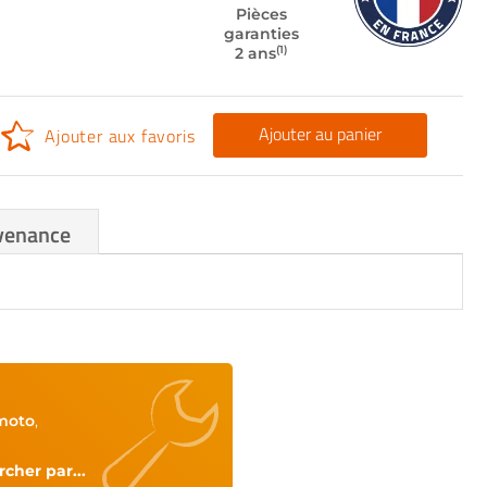
Pièces
garanties
(1)
2 ans
Ajouter au panier
Ajouter aux favoris
venance
moto
,
cher par...