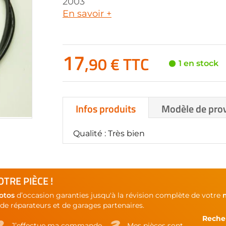
2003
En savoir +
17
,90 € TTC
1 en stock
Infos produits
Modèle de pro
Qualité : Très bien
TRE PIÈCE !
otos
d’occasion garanties jusqu'à la révision complète de votre
de réparateurs et de garages partenaires.
Recher
J’effectue ma commande
Mes pièces sont