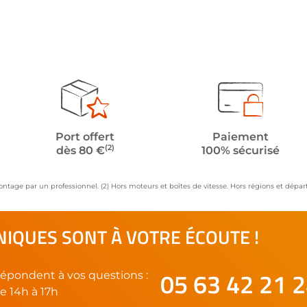
Port offert
Paiement
(2)
dès 80 €
100% sécurisé
ontage par un professionnel. (2) Hors moteurs et boîtes de vitesse. Hors régions et dép
IQUES SONT À VOTRE ÉCOUTE !
05 63 42 21 
épondent à vos questions :
e 14h à 17h