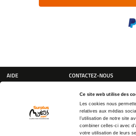
AIDE
CONTACTEZ-NOUS
Espace pro
Par e-mail :
Cliquez ici
05 63 42 
Mon compte
Par téléphone :
Ce site web utilise des co
Qui sommes nous
(coût d'un appel local)
Les cookies nous permetten
C.G.V
relatives aux médias socia
Mentions légales
l'utilisation de notre site
Vie privée
combiner celles-ci avec d'
Commande et livraison
votre utilisation de leurs s
Retour produit