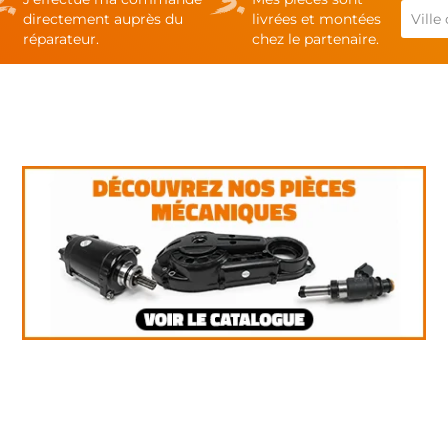
directement auprès du
livrées et montées
réparateur.
chez le partenaire.