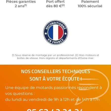
Pièces garanties
Port offert
Paiement
(1)
(2)
2 ans
dès 80 €
100% sécurisé
(1) Sous réserve de montage par un professionnel. (2) Hors moteurs et
boîtes de vitesse. Hors régions et départements d’Outre-mer.
NOS CONSEILLERS TECHNIQUES
SONT À VOTRE ÉCOUTE !
Une équipe de motards passionnés répondent à
vos questions :
du lundi au vendredi de 9h à 12h et de 14h à 17h