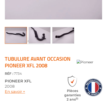
Skip
to
the
TUBULURE AVANT OCCASION
beginning
PIONEER XFL 2008
of
the
RÉF :
7734
images
gallery
PIONEER
XFL
2008
Pièces
En savoir +
garanties
(1)
2 ans