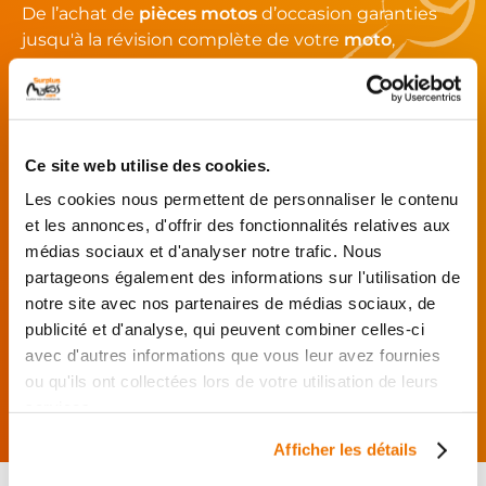
De l’achat de
pièces motos
d’occasion garanties
jusqu'à la révision complète de votre
moto
,
retrouvez notre réseau de réparateurs et de
garages partenaires.
Je choisis mon réparateur et me
Ce site web utilise des cookies.
présente au garage.
Les cookies nous permettent de personnaliser le contenu
J’effectue ma
et les annonces, d'offrir des fonctionnalités relatives aux
commande
médias sociaux et d'analyser notre trafic. Nous
directement auprès
du réparateur.
partageons également des informations sur l'utilisation de
notre site avec nos partenaires de médias sociaux, de
Mes pièces sont livrées et
publicité et d'analyse, qui peuvent combiner celles-ci
montées chez le partenaire.
avec d'autres informations que vous leur avez fournies
Rechercher par...
ou qu'ils ont collectées lors de votre utilisation de leurs
services.
Afficher les détails