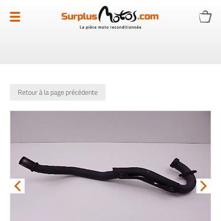
Allez
au
contenu
Retour à la page précédente
Skip
to
the
end
of
the
images
gallery